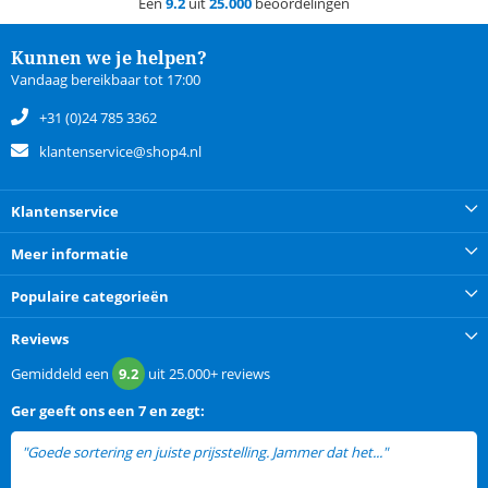
Een
9.2
uit
25.000
beoordelingen
Kunnen we je helpen?
Vandaag bereikbaar tot 17:00
+31 (0)24 785 3362
klantenservice@shop4.nl
Klantenservice
Meer informatie
Populaire categorieën
Reviews
Gemiddeld een
9.2
uit
25.000+
reviews
Ger
geeft ons een
7 en zegt:
"Goede sortering en juiste prijsstelling. Jammer dat het..."
lees meer