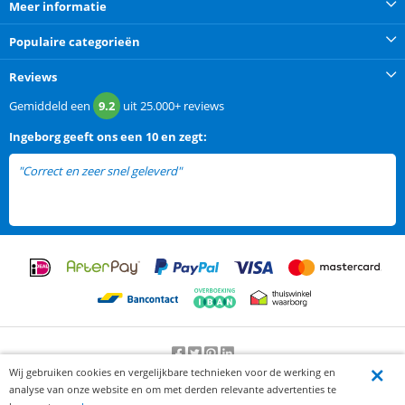
Meer informatie
Populaire categorieën
Reviews
Gemiddeld een
9.2
uit
25.000+
reviews
Ingeborg
geeft ons een
10 en zegt:
"Correct en zeer snel geleverd"
Wij gebruiken cookies en vergelijkbare technieken voor de werking en
Beoordeling door klanten:
9.2
/
10
-
25000
beoordelingen
analyse van onze website en om met derden relevante advertenties te
© 2012-2026 Knaak Commerce B.V.