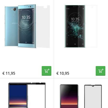
€
11,95
€
10,95