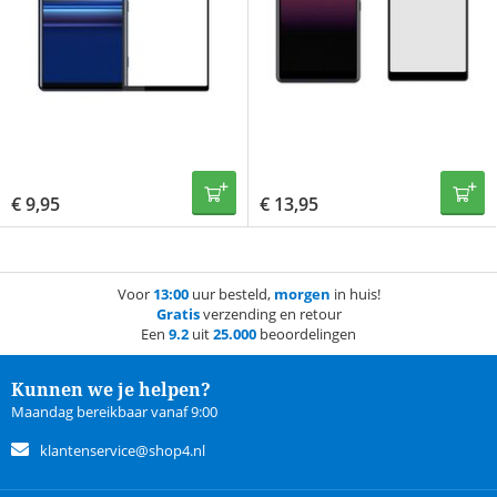
€
9,95
€
13,95
Voor
13:00
uur besteld,
morgen
in huis!
Gratis
verzending en retour
Een
9.2
uit
25.000
beoordelingen
Kunnen we je helpen?
Maandag bereikbaar vanaf 9:00
klantenservice@shop4.nl