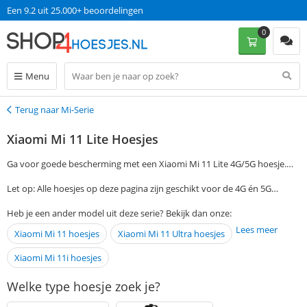
Een 9.2 uit 25.000+ beoordelingen
0
Menu
Terug naar Mi-Serie
Terug
Xiaomi Mi 11 Lite Hoesjes
Ga voor goede bescherming met een Xiaomi Mi 11 Lite 4G/5G hoesje.
Om gemakkelijk een case te vinden die jij zoekt, geef je je voorkeuren
Let op: Alle hoesjes op deze pagina zijn geschikt voor de 4G én 5G
aan in de filtermogelijkheden aan de linkerkant van de pagina. Bestel je
variant!
op werkdagen voor 13:00? Dan ontvang je jouw hoesje de volgende dag
Heb je een ander model uit deze serie? Bekijk dan onze:
al in huis, zonder dat je verzendkosten hoeft te betalen.
Lees meer
Xiaomi Mi 11 hoesjes
Xiaomi Mi 11 Ultra hoesjes
Xiaomi Mi 11i hoesjes
Welke type hoesje zoek je?