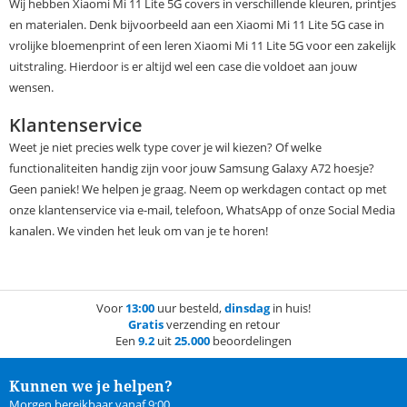
Wij hebben Xiaomi Mi 11 Lite 5G covers in verschillende kleuren, printjes
en materialen. Denk bijvoorbeeld aan een Xiaomi Mi 11 Lite 5G case in
vrolijke bloemenprint of een leren Xiaomi Mi 11 Lite 5G voor een zakelijk
uitstraling. Hierdoor is er altijd wel een case die voldoet aan jouw
wensen.
Klantenservice
Weet je niet precies welk type cover je wil kiezen? Of welke
functionaliteiten handig zijn voor jouw Samsung Galaxy A72 hoesje?
Geen paniek! We helpen je graag. Neem op werkdagen contact op met
onze klantenservice via e-mail, telefoon, WhatsApp of onze Social Media
kanalen. We vinden het leuk om van je te horen!
Voor
13:00
uur besteld,
dinsdag
in huis!
Gratis
verzending en retour
Een
9.2
uit
25.000
beoordelingen
Kunnen we je helpen?
Morgen bereikbaar vanaf 9:00