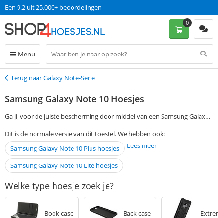
Een 9.2 uit 25.000+ beoordelingen
0
Menu
Terug naar Galaxy Note-Serie
Terug
Samsung Galaxy Note 10 Hoesjes
Ga jij voor de juiste bescherming door middel van een Samsung Galaxy
Note 10 hoesje? Om gemakkelijk een Samsung Galaxy Note 10 case te
Dit is de normale versie van dit toestel. We hebben ook:
vinden die bij je past, geef je je voorkeuren aan in de filtermogelijkheden
Lees meer
Samsung Galaxy Note 10 Plus hoesjes
aan de linkerkant op deze pagina. Bestel je vervolgens op werkdagen
voor 13:00, dan ontvang je jouw Samsung Galaxy Note 10 hoesje de
Samsung Galaxy Note 10 Lite hoesjes
volgende dag al in huis. Zonder verzendkosten te betalen!
Welke type hoesje zoek je?
Book case
Back case
Extre