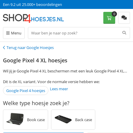
Een 9.2 uit 25.000+ beoordelingen
0
Menu
Terug naar Google Hoesjes
Terug
Google Pixel 4 XL hoesjes
Wil jij je Google Pixel 4 XL beschermen met een leuk Google Pixel 4 XL
hoesje? Je kunt je voorkeuren aangeven via de filtermogelijkheden aan
Dit is de XL variant. Voor de normale versie hebben we:
de linkerkant van de pagina en vind gemakkelijk een passende Google
Lees meer
Google Pixel 4 hoesjes
Pixel 4 XL case. Als je op werkdagen voor 13:00 een bestelling plaatst,
wordt je Google Pixel 4 XL cover de volgende dag al zonder
Welke type hoesje zoek je?
verzendkosten bezorgd.
Book case
Back case