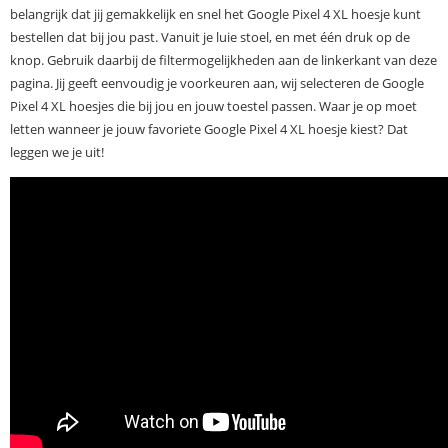
belangrijk dat jij gemakkelijk en snel het Google Pixel 4 XL hoesje kunt
bestellen dat bij jou past. Vanuit je luie stoel, en met één druk op de
knop. Gebruik daarbij de filtermogelijkheden aan de linkerkant van deze
pagina. Jij geeft eenvoudig je voorkeuren aan, wij selecteren de Google
Pixel 4 XL hoesjes die bij jou en jouw toestel passen. Waar je op moet
letten wanneer je jouw favoriete Google Pixel 4 XL hoesje kiest? Dat
leggen we je uit!