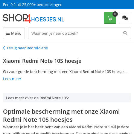
Een 9.2 uit 25.000+ beoordelingen
0
Menu
Terug naar Redmi-Serie
Terug
Xiaomi Redmi Note 10S hoesje
Ga voor goede bescherming met een Xiaomi Redmi Note 10S hoesje.
Om gemakkelijk een Xiaomi Redmi Note 10S case te vinden die jij zoekt,
Lees meer
geef je je voorkeuren aan in de filtermogelijkheden aan de linkerkant
van de pagina. Bestel je op werkdagen voor 13:00? Dan ontvang je jouw
Lees meer over de Redmi Note 10S:
Xiaomi Redmi Note 10S cover de volgende dag al in huis, zonder dat je
verzendkosten hoeft te betalen.
Optimale bescherming met onze Xiaomi
Redmi Note 10S hoesjes
Wanneer je in het bezit bent van een Xiaomi Redmi Note 10S wil je deze
natuurlijk zo goed mogelijk beschermen. Daarom vind je op deze pagina