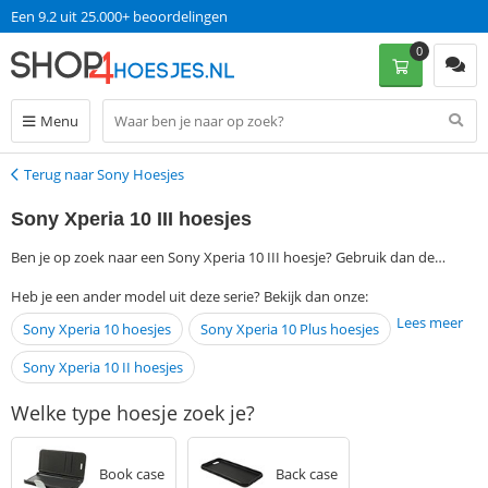
Een 9.2 uit 25.000+ beoordelingen
0
Menu
Terug naar Sony Hoesjes
Terug
Sony Xperia 10 III hoesjes
Ben je op zoek naar een Sony Xperia 10 III hoesje? Gebruik dan de
filtermogelijkheden aan de linkerkant van deze pagina om jouw
Heb je een ander model uit deze serie? Bekijk dan onze:
favoriete Sony Xperia 10 III case te vinden. Bestel vervolgens op
Lees meer
Sony Xperia 10 hoesjes
Sony Xperia 10 Plus hoesjes
werkdagen voor 13:00 en ontvang jouw Sony Xperia 10 III cover de
volgende dag al, zonder verzendkosten.
Sony Xperia 10 II hoesjes
Welke type hoesje zoek je?
Book case
Back case