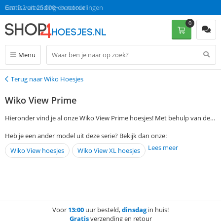
Gratis verzending en retour
Een 9.2 uit 25.000+ beoordelingen
0
Menu
Terug naar Wiko Hoesjes
Terug
Wiko View Prime
Hieronder vind je al onze Wiko View Prime hoesjes! Met behulp van de
filtermogelijkheden aan de linkerkant van deze pagina, zoek je
Heb je een ander model uit deze serie? Bekijk dan onze:
eenvoudig en snel jouw favoriete hoesje uit. Op werkdagen voor 13:00
Lees meer
Wiko View hoesjes
Wiko View XL hoesjes
besteld, is morgen gratis thuisbezorgd!
Voor
13:00
uur besteld,
dinsdag
in huis!
Gratis
verzending en retour