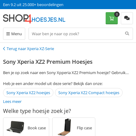
Op werkdagen voor 13:00 uur besteld, dinsdag in huis!
Een 9.2 uit 25.000+ beoordelingen
0
Menu
Terug naar Xperia XZ-Serie
Terug
Sony Xperia XZ2 Premium Hoesjes
Ben je op zoek naar een Sony Xpperia XZ2 Premium hoesje? Gebruik
dan de filtermogelijkheden aan de linkerkant van deze pagina om jouw
Heb je een ander model uit deze serie? Bekijk dan onze:
favoriete hoesje of case te vinden. Bestel vervolgens op werkdagen voor
Sony Xperia XZ2 hoesjes
Sony Xperia XZ2 Compact hoesjes
13:00 en ontvang jouw bestelling de volgende dag al thuis. Zonder
verzendkosten!
Lees meer
Welke type hoesje zoek je?
Book case
Flip case