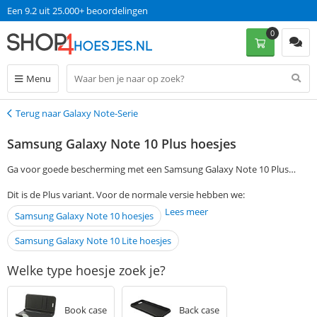
Een 9.2 uit 25.000+ beoordelingen
0
Menu
Terug naar Galaxy Note-Serie
Terug
Samsung Galaxy Note 10 Plus hoesjes
Ga voor goede bescherming met een Samsung Galaxy Note 10 Plus
hoesje. Om gemakkelijk een Samsung Galaxy Note 10 Plus cover te
Dit is de Plus variant. Voor de normale versie hebben we:
vinden die jij zoekt, geef je je voorkeuren aan in de filtermogelijkheden
Lees meer
Samsung Galaxy Note 10 hoesjes
aan de linkerkant van de pagina. Bestel je op werkdagen voor 13:00?
Dan ontvang je jouw Samsung Galaxy Note 10 Plus case de volgende
Samsung Galaxy Note 10 Lite hoesjes
dag al in huis, zonder dat je verzendkosten hoeft te betalen.
Welke type hoesje zoek je?
Book case
Back case