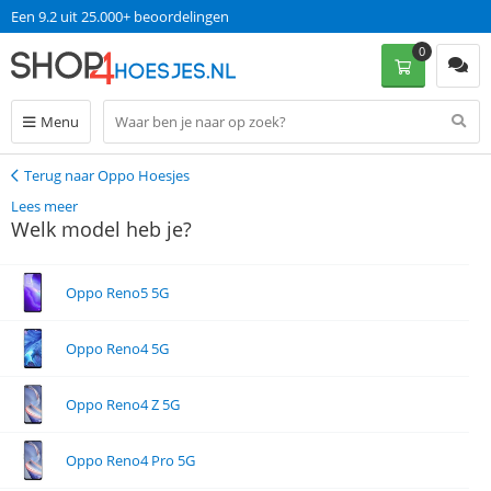
Een 9.2 uit 25.000+ beoordelingen
0
Menu
Terug naar Oppo Hoesjes
Terug
Lees meer
Welk model heb je?
Oppo Reno5 5G
Oppo Reno4 5G
Oppo Reno4 Z 5G
Oppo Reno4 Pro 5G