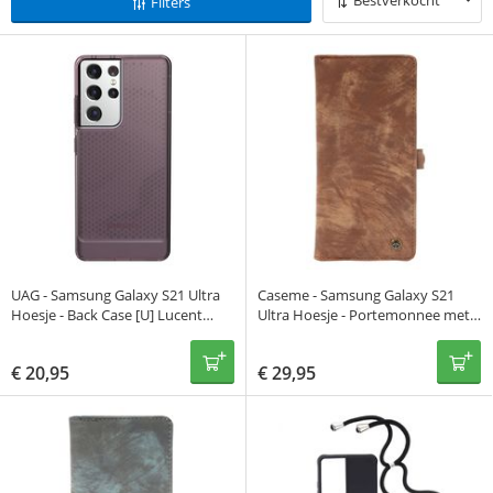
Bestverkocht
Filters
UAG - Samsung Galaxy S21 Ultra
Caseme - Samsung Galaxy S21
Hoesje - Back Case [U] Lucent
Ultra Hoesje - Portemonnee met
Series Transparant Roze
Uitneembare Case Vintage Bruin
€
20,95
€
29,95