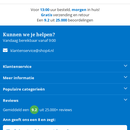
Voor
13:00
uur besteld,
morgen
in huis!
Gratis
verzending en retour
Een
9.2
uit
25.000
beoordelingen
Kunnen we je helpen?
Vandaag bereikbaar vanaf 9:00
klantenservice@shop4.nl
Klantenservice
Meer informatie
Populaire categorieën
Reviews
Gemiddeld een
9.2
uit
25.000+
reviews
Ann
geeft ons een
8 en zegt: