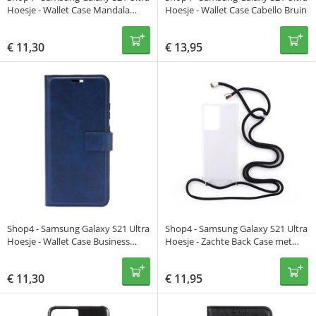
Hoesje - Wallet Case Mandala
Hoesje - Wallet Case Cabello Bruin
Patroon Paars
€
11,30
€
13,95
Shop4 - Samsung Galaxy S21 Ultra
Shop4 - Samsung Galaxy S21 Ultra
Hoesje - Wallet Case Business
Hoesje - Zachte Back Case met
Blauw
Koord Zwart
€
11,30
€
11,95