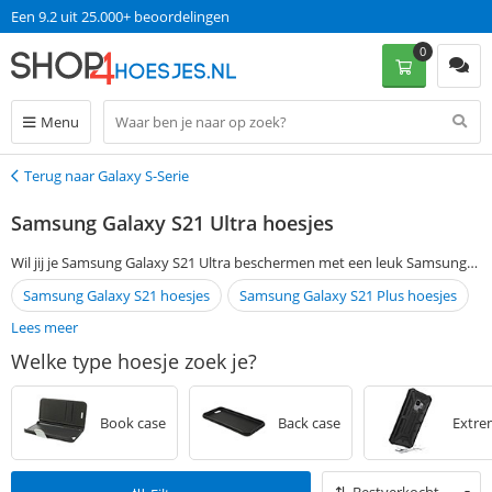
Op werkdagen voor 13:00 uur besteld, morgen in huis!
Een 9.2 uit 25.000+ beoordelingen
0
Menu
Terug naar Galaxy S-Serie
Terug
Samsung Galaxy S21 Ultra hoesjes
Wil jij je Samsung Galaxy S21 Ultra beschermen met een leuk Samsung
Galaxy S21 Ultra hoesje? Je kunt je voorkeuren aangeven via de
Samsung Galaxy S21 hoesjes
Samsung Galaxy S21 Plus hoesjes
filtermogelijkheden aan de linkerkant van de pagina en vind gemakkelijk
Lees meer
een passende Samsung Galaxy S21 Ultra cover. Als je op werkdagen
Welke type hoesje zoek je?
voor 13:00 een bestelling plaatst, wordt je Samsung Galaxy S21 Ultra
case de volgende dag al zonder verzendkosten bezorgd.
Book case
Back case
Extre