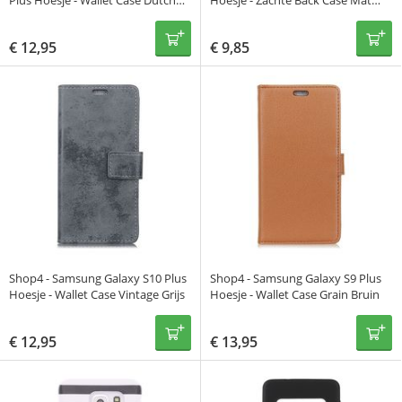
Plus Hoesje - Wallet Case Dutch
Hoesje - Zachte Back Case Mat
Design Denim en Leer Roze
Licht Roze
€
12,95
€
9,85
Shop4 - Samsung Galaxy S10 Plus
Shop4 - Samsung Galaxy S9 Plus
Hoesje - Wallet Case Vintage Grijs
Hoesje - Wallet Case Grain Bruin
€
12,95
€
13,95