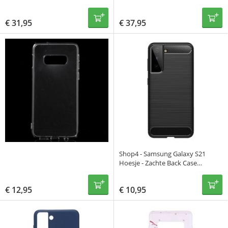
Uitneembare Case Vintage Blauw
Uitneembare Case Vintage Blauw
€
31,95
€
37,95
Shop4 - Samsung Galaxy S21
Hoesje - Zachte Back Case
Brushed Carbon Zwart
€
12,95
€
10,95