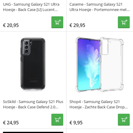
UAG - Samsung Galaxy S21 Ultra
Caseme - Samsung Galaxy S21
Hoesje - Back Case [U] Lucent
Ultra Hoesje - Portemonnee met
Series Transparant Roze
Uitneembare Case Vintage Bruin
€
20,95
€
29,95
SoSkild - Samsung Galaxy S21 Plus
Shop4 - Samsung Galaxy S21
Hoesje - Back Case Defend 2.0
Hoesje - Zachte Back Case Drop
Smokey Grey
Proof Met Pasjeshouder
Transparant
€
24,95
€
9,95