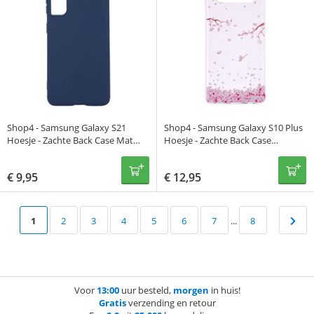
Shop4 - Samsung Galaxy S21
Shop4 - Samsung Galaxy S10 Plus
Hoesje - Zachte Back Case Mat
Hoesje - Zachte Back Case
Blauw
Vallende Bladeren
€
9,95
€
12,95
1
2
3
4
5
6
7
...
8
Voor
13:00
uur besteld,
morgen
in huis!
Gratis
verzending en retour