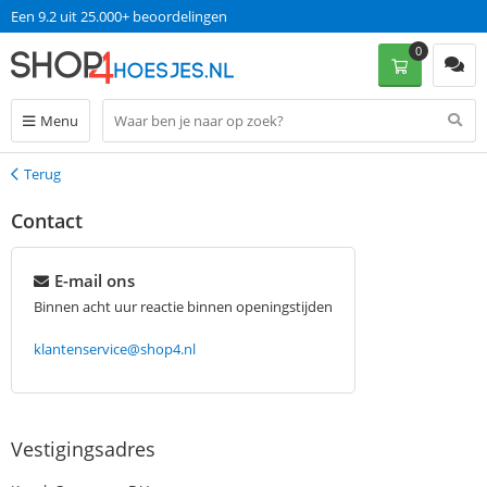
Een 9.2 uit 25.000+ beoordelingen
0
Menu
Terug
Terug
Contact
E-mail ons
Binnen acht uur reactie binnen openingstijden
klantenservice@shop4.nl
Vestigingsadres