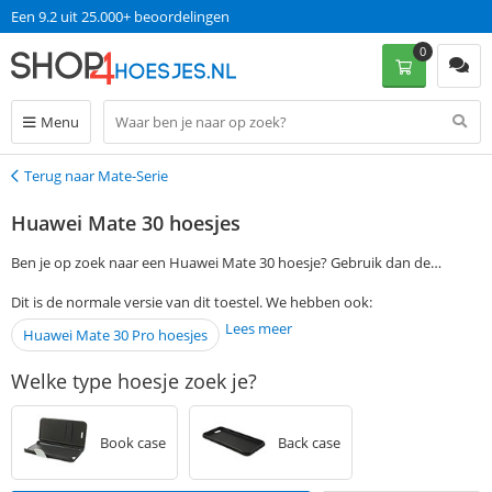
Een 9.2 uit 25.000+ beoordelingen
0
Menu
Terug naar Mate-Serie
Terug
Huawei Mate 30 hoesjes
Ben je op zoek naar een Huawei Mate 30 hoesje? Gebruik dan de
filtermogelijkheden aan de linkerkant van deze pagina om jouw
Dit is de normale versie van dit toestel. We hebben ook:
favoriete Huawei Mate 30 cover te vinden. Bestel vervolgens op
Lees meer
Huawei Mate 30 Pro hoesjes
werkdagen voor 13:00 en ontvang jouw Huawei Mate 30 case de
volgende dag al, zonder verzendkosten.
Welke type hoesje zoek je?
Book case
Back case