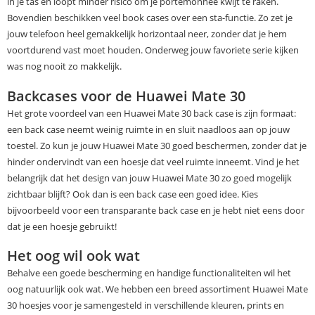
in je tas én loopt minder risico om je portemonnee kwijt te raken.
Bovendien beschikken veel book cases over een sta-functie. Zo zet je
jouw telefoon heel gemakkelijk horizontaal neer, zonder dat je hem
voortdurend vast moet houden. Onderweg jouw favoriete serie kijken
was nog nooit zo makkelijk.
Backcases voor de Huawei Mate 30
Het grote voordeel van een Huawei Mate 30 back case is zijn formaat:
een back case neemt weinig ruimte in en sluit naadloos aan op jouw
toestel. Zo kun je jouw Huawei Mate 30 goed beschermen, zonder dat je
hinder ondervindt van een hoesje dat veel ruimte inneemt. Vind je het
belangrijk dat het design van jouw Huawei Mate 30 zo goed mogelijk
zichtbaar blijft? Ook dan is een back case een goed idee. Kies
bijvoorbeeld voor een transparante back case en je hebt niet eens door
dat je een hoesje gebruikt!
Het oog wil ook wat
Behalve een goede bescherming en handige functionaliteiten wil het
oog natuurlijk ook wat. We hebben een breed assortiment Huawei Mate
30 hoesjes voor je samengesteld in verschillende kleuren, prints en