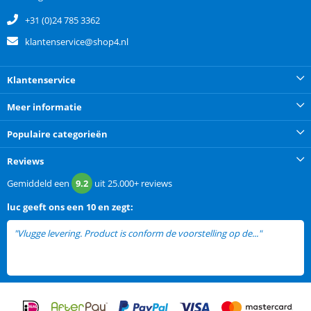
+31 (0)24 785 3362
klantenservice@shop4.nl
Klantenservice
Meer informatie
Populaire categorieën
Reviews
Gemiddeld een
9.2
uit
25.000+
reviews
luc
geeft ons een
10 en zegt:
"Vlugge levering. Product is conform de voorstelling op de..."
lees
meer