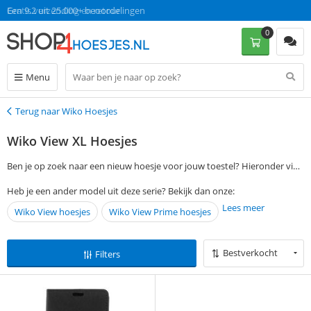
Gratis verzending en retour
Een 9.2 uit 25.000+ beoordelingen
0
Menu
Terug naar Wiko Hoesjes
Terug
Wiko View XL Hoesjes
Ben je op zoek naar een nieuw hoesje voor jouw toestel? Hieronder vind
je al onze Wiko View XL hoesjes! Bestel je op werkdagen voor 13:00 dan
Heb je een ander model uit deze serie? Bekijk dan onze:
bezorgen we jouw bestelling de volgende dag al thuis, zonder
Lees meer
Wiko View hoesjes
Wiko View Prime hoesjes
verzendkosten!
Bestverkocht
Filters