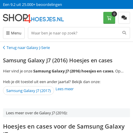
Een 9.2 uit 25.000+ beoordelingen
0
Menu
Terug naar Galaxy J-Serie
Terug
Samsung Galaxy J7 (2016) Hoesjes en cases
Hier vind je onze
Samsung Galaxy J7 (2016) hoesjes en cases.
Op
werkdagen voor 13:00 bestellen, is morgen met gratis verzending in
Heb je dit toestel uit een ander jaartal? Bekijk dan onze:
huis!
Lees meer
Samsung Galaxy J7 (2017)
Lees meer over de Galaxy J7 (2016):
Hoesjes en cases voor de Samsung Galaxy