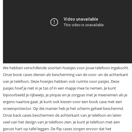
We hebben verschillende soorten hoesjes voor jouw telefoon ingekocht.
Onze book cases dienen als bescherming van de voor- en de achterkant
van je telefoon. Deze hoesjes hebben ook ruimte voor pasjes. Deze
pasjes hoef je niet in je tas of in een mapje mee te nemen. Je kunt
bijvoorbeeld je rijbewijs, je pinpas en je zorgpas met je meenemen als je
ergens naartoe gaat. Je kunt ook kiezen voor een book case met een
screenprotector. Op die manier heb je het scherm geheel beschermd.
Onze back cases beschermen de achterkant van je telefoon en laten
veel van het design van je telefoon zien. Je kunt je telefoon met een
gerust hart op tafel leggen. De flip cases zorgen ervoor dat het