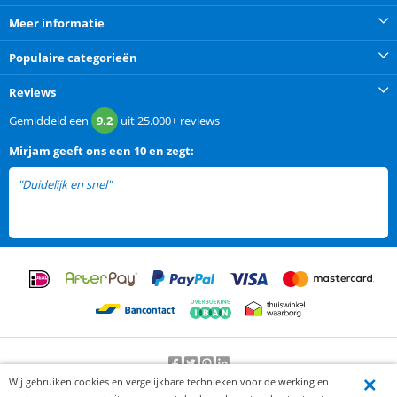
Meer informatie
Populaire categorieën
Reviews
Gemiddeld een
9.2
uit
25.000+
reviews
Mirjam
geeft ons een
10 en zegt:
"Duidelijk en snel"
Wij gebruiken cookies en vergelijkbare technieken voor de werking en
Beoordeling door klanten:
9.2
/
10
-
25000
beoordelingen