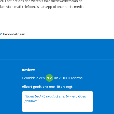
rtikel? Laat het ons dan weten! Onze medewerkers van de
iken via e-mail, telefoon, WhatsApp of onze social media
00
beoordelingen
Reviews
Gemiddeld een
9.2
uit
25.000+
reviews
Albert
geeft ons een
10 en zegt:
"Goed bedrijf, product snel binnen, Goed
product."