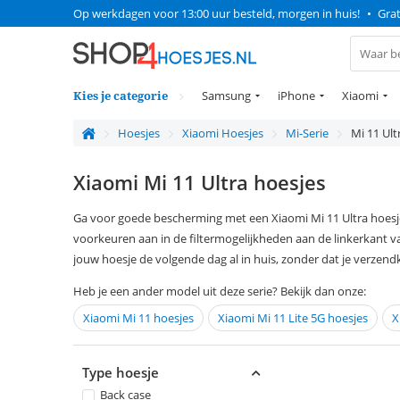
Op werkdagen voor 13:00 uur besteld, morgen in huis!
•
Grat
Kies je categorie
Samsung
iPhone
Xiaomi
Hoesjes
Xiaomi Hoesjes
Mi-Serie
Mi 11 Ult
Xiaomi Mi 11 Ultra hoesjes
Ga voor goede bescherming met een Xiaomi Mi 11 Ultra hoesje. 
voorkeuren aan in de filtermogelijkheden aan de linkerkant v
jouw hoesje de volgende dag al in huis, zonder dat je verzend
Heb je een ander model uit deze serie? Bekijk dan onze:
Xiaomi Mi 11 hoesjes
Xiaomi Mi 11 Lite 5G hoesjes
X
Type hoesje
Back case