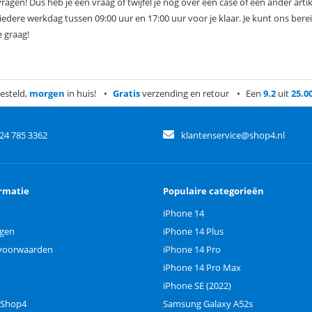
vragen! Dus heb je een vraag of twijfel je nog over een case of een ander a
iedere werkdag tussen 09:00 uur en 17:00 uur voor je klaar. Je kunt ons bere
 graag!
esteld,
morgen
in huis!
Gratis
verzending en retour
Een
9.2
uit
25.0
)24 785 3362
klantenservice@shop4.nl
rmatie
Populaire categorieën
iPhone 14
ngen
iPhone 14 Plus
voorwaarden
iPhone 14 Pro
iPhone 14 Pro Max
iPhone SE (2022)
 Shop4
Samsung Galaxy A52s