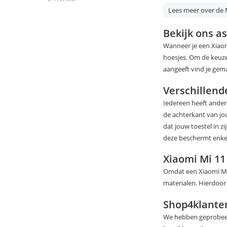
Lees meer over de M
Bekijk ons a
Wanneer je een Xiaom
hoesjes. Om de keuze
aangeeft vind je gema
Verschillend
Iedereen heeft ander
de achterkant van jo
dat jouw toestel in z
deze beschermt enkel
Xiaomi Mi 11 
Omdat een Xiaomi Mi 1
materialen. Hierdoor i
Shop4klante
We hebben geprobeerd