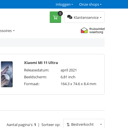
Inloggen
Onze shops
0
Klantenservice
ssoires
Xiaomi Mi 11 Ultra
Releasedatum:
april 2021
Beeldscherm:
6,81 inch
Formaat:
164.3 x 74.6 x 8.4 mm
Bestverkocht
Aantal pagina's:
1
|
Sorteer op: