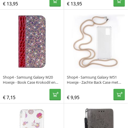
€
13,95
€
13,95
Shop4 - Samsung Galaxy M20
Shop4 - Samsung Galaxy M51
Hoesje - Book Case Krokodil en
Hoesje - Zachte Back Case met
Glitters Rood
Koord Beige
€
7,15
€
9,95