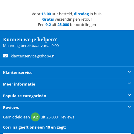
Voor
13:00
uur besteld,
dinsdag
in huis!
Gratis
verzending en retour
Een
9.2
uit
25.000
beoordelingen
Kunnen we je helpen?
Maandag bereikbaar vanaf 9:00
klantenservice@shop4.nl
Klantenservice
Meer informatie
Populaire categorieën
Reviews
Gemiddeld een
9.2
uit
25.000+
reviews
Corrina
geeft ons een
10 en zegt: