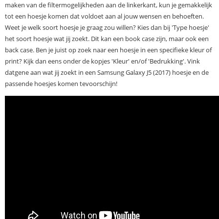
maken van de filtermogelijkheden aan de linkerkant, kun je gemakkelijk
tot een hoesje komen dat voldoet aan al jouw wensen en behoeften.
Weet je welk soort hoesje je graag zou willen? Kies dan bij 'Type hoesje'
het soort hoesje wat jij zoekt. Dit kan een book case zijn, maar ook een
back case. Ben je juist op zoek naar een hoesje in een specifieke kleur of
print? Kijk dan eens onder de kopjes 'Kleur' en/of 'Bedrukking'. Vink
datgene aan wat jij zoekt in een Samsung Galaxy J5 (2017) hoesje en de
passende hoesjes komen tevoorschijn!