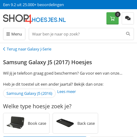
Een 9.2 uit 25.000+ beoordelingen
0
Menu
Terug naar Galaxy J-Serie
Terug
Samsung Galaxy J5 (2017) Hoesjes
Wil jij je telefoon graag goed beschermen? Ga voor een van onze
Samsung Galaxy J5 (2017) hoesjes! Je vindt in ons assortiment diverse
Heb je dit toestel uit een ander jaartal? Bekijk dan onze:
soorten hoezen in allerlei verschillende kleuren. Kom je er niet helemaal
Lees meer
Samsung Galaxy J5 (2016)
uit welke hoes bij je past? Neem dan gerust contact op met onze
klantenservice! Elke werkdag zitten zij voor je klaar om je te helpen.
Welke type hoesje zoek je?
Bestel je je favoriete Samsung Galaxy J5 (2017) hoes op werkdagen voor
13:00, dan ontvang je hem de volgende dag nog in huis. Zonder
verzendkosten te betalen!
Book case
Back case