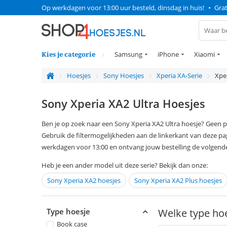
Op werkdagen voor 13:00 uur besteld, dinsdag in huis!
•
Grat
Kies je categorie
Samsung
iPhone
Xiaomi
Hoesjes
Sony Hoesjes
Xperia XA-Serie
Xper
Sony Xperia XA2 Ultra Hoesjes
Ben je op zoek naar een Sony Xperia XA2 Ultra hoesje? Geen
Gebruik de filtermogelijkheden aan de linkerkant van deze pag
werkdagen voor 13:00 en ontvang jouw bestelling de volgende
Heb je een ander model uit deze serie? Bekijk dan onze:
Sony Xperia XA2 hoesjes
Sony Xperia XA2 Plus hoesjes
Type hoesje
Welke type hoe
Book case