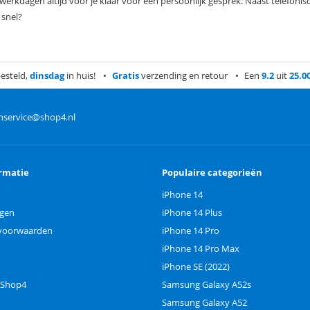
 werkdagen altijd voor je klaar voor een persoonlijk gesprek. Naast telefonis
 snel?
esteld,
dinsdag
in huis!
Gratis
verzending en retour
Een
9.2
uit
25.0
nservice@shop4.nl
rmatie
Populaire categorieën
iPhone 14
ngen
iPhone 14 Plus
voorwaarden
iPhone 14 Pro
iPhone 14 Pro Max
iPhone SE (2022)
 Shop4
Samsung Galaxy A52s
Samsung Galaxy A52