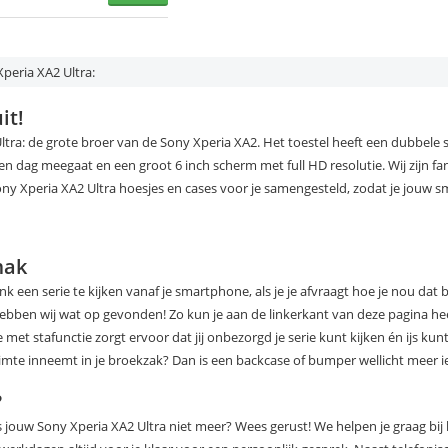
peria XA2 Ultra:
it!
ltra: de grote broer van de Sony Xperia XA2. Het toestel heeft een dubbele
en dag meegaat en een groot 6 inch scherm met full HD resolutie. Wij zijn f
ny Xperia XA2 Ultra hoesjes en cases voor je samengesteld, zodat je jouw
mak
ank een serie te kijken vanaf je smartphone, als je je afvraagt hoe je nou dat 
ebben wij wat op gevonden! Zo kun je aan de linkerkant van deze pagina heel
 met stafunctie zorgt ervoor dat jij onbezorgd je serie kunt kijken én ijs kun
imte inneemt in je broekzak? Dan is een backcase of bumper wellicht meer ie
?
s jouw Sony Xperia XA2 Ultra niet meer? Wees gerust! We helpen je graag bij 