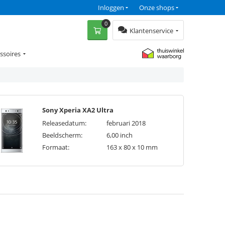
Inloggen
Onze shops
0
Klantenservice
ssoires
Sony Xperia XA2 Ultra
Releasedatum:
februari 2018
Beeldscherm:
6,00 inch
Formaat:
163 x 80 x 10 mm