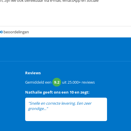
ch, zijn we ook bereikbaar via e-mail, WhatsApp en Sociale
00
beoordelingen
Reviews
Gemiddeld een
9.2
uit
25.000+
reviews
Nathalie
geeft ons een
10 en zegt:
"Snelle en correcte levering. Een zeer
grondige..."
lees meer