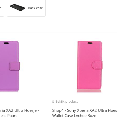
e
Back case
Bekijk product
ria XA2 Ultra Hoesje -
Shop4 - Sony Xperia XA2 Ultra Hoesj
ness Paars
Wallet Case Lychee Roze