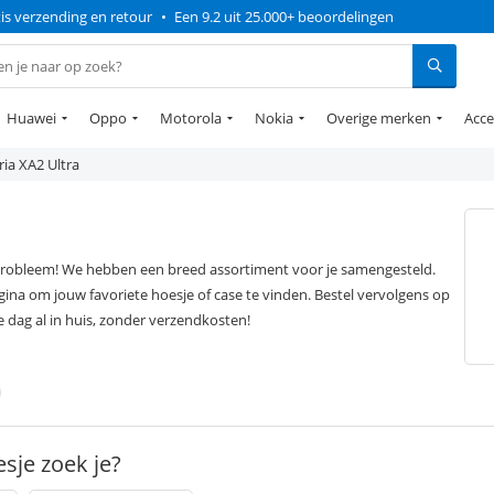
is verzending en retour
•
Een 9.2 uit 25.000+ beoordelingen
Huawei
Oppo
Motorola
Nokia
Overige merken
Acce
ia XA2 Ultra
 probleem! We hebben een breed assortiment voor je samengesteld.
ina om jouw favoriete hoesje of case te vinden. Bestel vervolgens op
 dag al in huis, zonder verzendkosten!
sje zoek je?