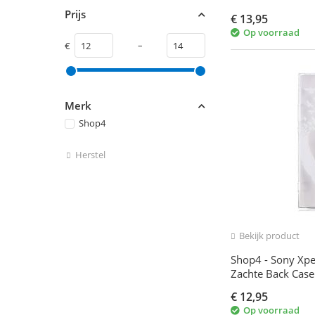
Prijs
€
13,95
Op voorraad
–
€
Merk
Shop4
Herstel
Bekijk product
Shop4 - Sony Xpe
Zachte Back Case
Transparant Wit
€
12,95
Op voorraad