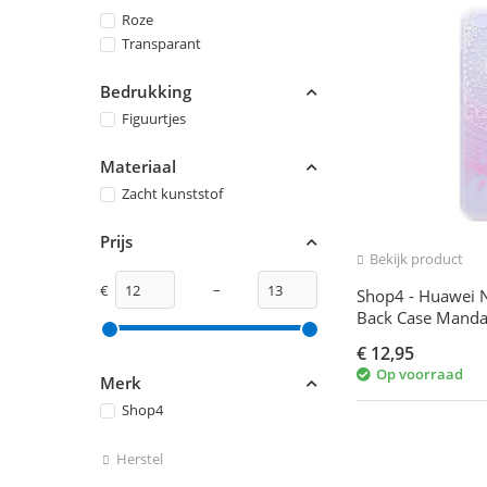
Roze
Transparant
Bedrukking
Figuurtjes
Materiaal
Zacht kunststof
Prijs
Bekijk product
–
€
Shop4 - Huawei N
Back Case Manda
€
12,95
Op voorraad
Merk
Shop4
Herstel