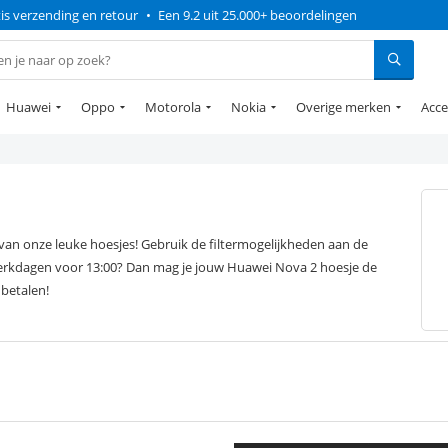
is verzending en retour
•
Een 9.2 uit 25.000+ beoordelingen
Huawei
Oppo
Motorola
Nokia
Overige merken
Acce
an onze leuke hoesjes! Gebruik de filtermogelijkheden aan de
 werkdagen voor 13:00? Dan mag je jouw Huawei Nova 2 hoesje de
 betalen!