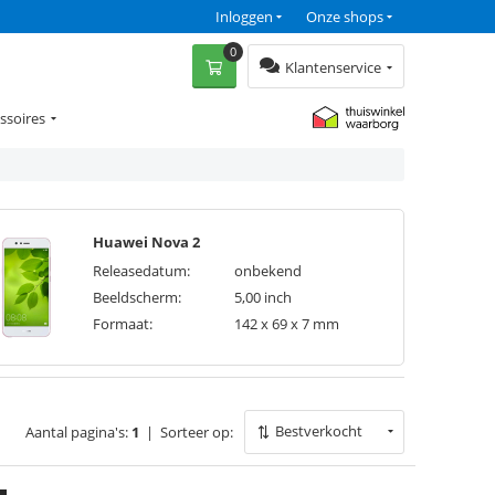
Inloggen
Onze shops
0
Klantenservice
ssoires
Huawei Nova 2
Releasedatum:
onbekend
Beeldscherm:
5,00 inch
Formaat:
142 x 69 x 7 mm
Bestverkocht
Aantal pagina's:
1
|
Sorteer op: