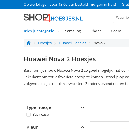
Op werkdagen voor 13:00 uur besteld, morgen in huis!
•
Grat
Kies je categorie
Samsung
iPhone
Xiaomi
Hoesjes
Huawei Hoesjes
Nova 2
Huawei Nova 2 Hoesjes
Bescherm je mooie Huawei Nova 2 zo goed mogelijk met een v
linkerkant om tot je favoriete hoesje te komen. Bestel je op
volgende dag al in huis verwachten. Zonder verzendkosten te
Type hoesje
Back case
Kleur