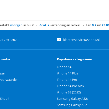
esteld,
morgen
in huis!
Gratis
verzending en retour
Een
9.2
uit
25.0
)24 785 3362
klantenservice@shop4.nl
rmatie
Populaire categorieën
iPhone 14
ngen
iPhone 14 Plus
voorwaarden
iPhone 14 Pro
iPhone 14 Pro Max
iPhone SE (2022)
 Shop4
Samsung Galaxy A52s
Samsung Galaxy A52