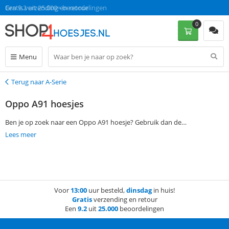
Gratis verzending en retour
Een 9.2 uit 25.000+ beoordelingen
0
Menu
Terug naar A-Serie
Terug
Oppo A91 hoesjes
Ben je op zoek naar een Oppo A91 hoesje? Gebruik dan de
filtermogelijkheden aan de linkerkant van deze pagina om jouw
Lees meer
favoriete Oppo A91 case te vinden. Bestel vervolgens op werkdagen
voor 13:00 en ontvang jouw Oppo A91 cover de volgende dag al, zonder
verzendkosten.
Voor
13:00
uur besteld,
dinsdag
in huis!
Gratis
verzending en retour
Een
9.2
uit
25.000
beoordelingen