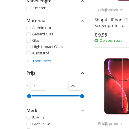
Kabellengte
3 meter
Bekijk product
Shop4 - iPhone 1
Materiaal
Screenprotector 
Aluminium
Glas Transparant
Gehard Glas
€
9,95
Glas
Op voorraad
High Impact Glass
Kunststof
Toon meer
Prijs
–
€
Merk
BeHello
Bekijk product
Grab 'n Go