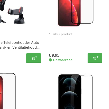
Bekijk product
le Telefoonhouder Auto
ard- en Ventilatiehouder
€
9,95
Op voorraad