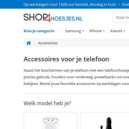
Op werkdagen voor 13:00 uur besteld, dinsdag in huis!
•
Grat
Kies je categorie
Samsung
iPhone
Xiaomi
Accessoires
Accessoires voor je telefoon
Naast het beschermen van je telefoon met een telefoonhoesje
precies gebruik, houders voor onderweg, powerbanks om overa
bekijken. Bestel jouw favoriete accessoires op werkdagen voo
Welk model heb je?