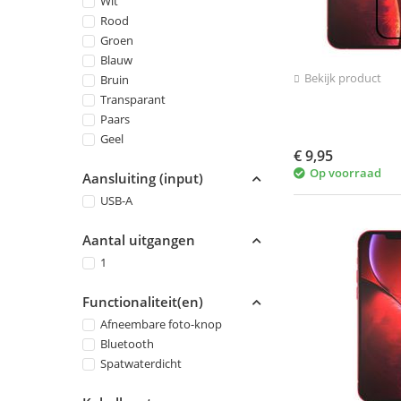
Wit
Rood
Groen
Blauw
Bekijk product
Bruin
Transparant
Paars
Geel
€
9,95
Op voorraad
Aansluiting (input)
USB-A
Aantal uitgangen
1
Functionaliteit(en)
Afneembare foto-knop
Bluetooth
Spatwaterdicht