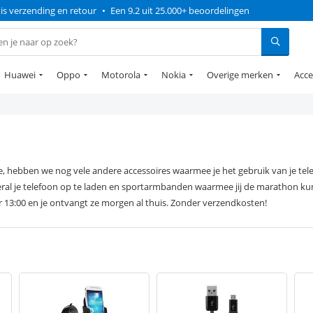
is verzending en retour
•
Een 9.2 uit 25.000+ beoordelingen
Huawei
Oppo
Motorola
Nokia
Overige merken
Acce
, hebben we nog vele andere accessoires waarmee je het gebruik van je te
l je telefoon op te laden en sportarmbanden waarmee jij de marathon kunt 
r 13:00 en je ontvangt ze morgen al thuis. Zonder verzendkosten!