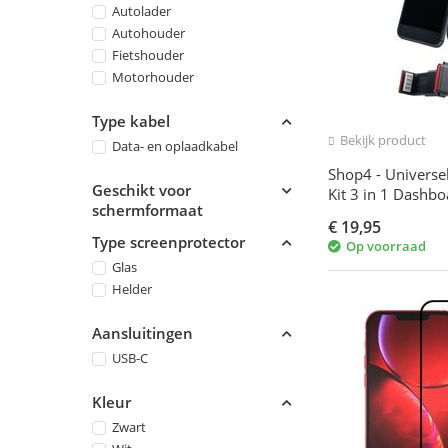
Autolader
Autohouder
Fietshouder
Motorhouder
Type kabel
Bekijk product
Data- en oplaadkabel
Shop4 - Universe
Geschikt voor
Kit 3 in 1 Dashbo
schermformaat
Zwart
€
19,95
Type screenprotector
Op voorraad
Glas
Helder
Aansluitingen
USB-C
Kleur
Zwart