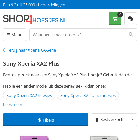
Een 9.2 uit 25.000+ beoordelingen
0
Menu
Terug naar Xperia XA-Serie
Terug
Sony Xperia XA2 Plus
Ben je op zoek naar een Sony Xperia XA2 Plus hoesje? Gebruik dan de
filtermogelijkheden aan de linkerkant van deze pagina om jouw
Heb je een ander model uit deze serie? Bekijk dan onze:
favoriete hoesje of case te vinden. Bestel vervolgens op werkdagen voor
Sony Xperia XA2 hoesjes
Sony Xperia XA2 Ultra hoesjes
13:00 en ontvang jouw Sony Xperia XA2 Plus hoesje de volgende dag al
thuis. Zonder verzendkosten!
Lees meer
Bestverkocht
Filters