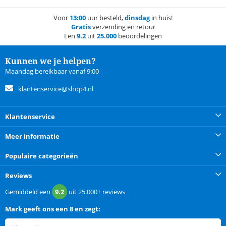
Voor
13:00
uur besteld,
dinsdag
in huis!
Gratis
verzending en retour
Een
9.2
uit
25.000
beoordelingen
Kunnen we je helpen?
Maandag bereikbaar vanaf 9:00
klantenservice@shop4.nl
Klantenservice
Meer informatie
Populaire categorieën
Reviews
Gemiddeld een
9.2
uit
25.000+
reviews
Mark
geeft ons een
8 en zegt: