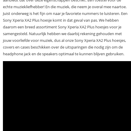
echte muziekliefhebber! En die muziek, die neem je overal mee naartoe.
Juist onderweg is het fijn om naar je favoriete nummers te luisteren. Een
Sony Xperia XA2 Plus hoesje komt in dat geval van pas. We hebben
daarom een breed assortiment Sony Xperia XA2 Plus hoesjes voor je
samengesteld. Natuurlijk hebben we daarbij rekening gehouden met
jouw voorliefde voor muziek, dus al onze Sony Xperia XA2 Plus hoesjes,
covers en cases beschikken over de uitsparingen die nodig zijn om de
headphone jack en de speakers optimaal te kunnen blijven gebruiken.