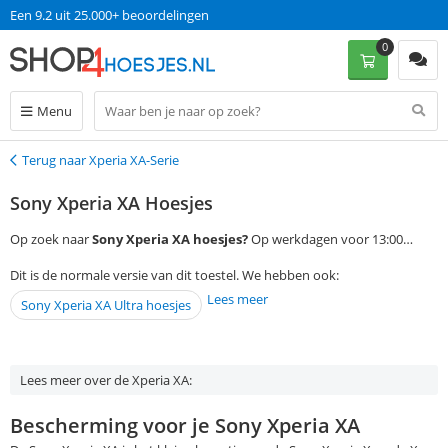
Een 9.2 uit 25.000+ beoordelingen
0
Menu
Terug naar Xperia XA-Serie
Terug
Sony Xperia XA Hoesjes
Op zoek naar
Sony Xperia XA hoesjes?
Op werkdagen voor 13:00
bestellen, is morgen in huis met gratis verzending!
Dit is de normale versie van dit toestel. We hebben ook:
Lees meer
Sony Xperia XA Ultra hoesjes
Lees meer over de Xperia XA:
Bescherming voor je Sony Xperia XA