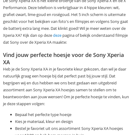
De Sony Xperia XA is het kleine broertje van de Sony Xperia X en de X
Performance. Deze telefoon is verkrijgbaar in 4 hippe kleuren: wit,
grafiet-zwart, lime-goud en roségoud. Het 5 inch scherm is uitermate
geschikt voor het bekijken van foto's en filmpjes en volgens Sony gaat
de batterij extra lang mee. Dat klinkt goed! Wil je meer weten over de
Xperia XA? Kijk dan op deze
deze
pagina of bekijk onderstaand filmpje
dat Sony over de Xperia XA maakte:
Vind jouw perfecte hoesje voor de Sony Xperia
XA
Heb je de Sony Xperia XA in je favoriete kleur gekozen, dan wil je daar
natuurlijk graag een hoesje bij dat perfect past bij jouw stijl. Dat
begrijpen wij en dus hebben we ons best gedaan een uitgebreid
assortiment aan Sony Xperia XA hoesjes samen te stellen om te
beantwoorden aan jouw wensen! Om je perfecte hoesje te vinden, kun
je deze stappen volgen:
Bepaal het perfecte type hoesje
Kies je materiaal, kleur en design
Bestel je favoriet uit ons assortiment Sony Xperia XA hoesjes