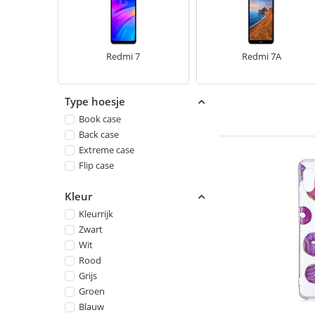
Redmi 7
Redmi 7A
Type hoesje
Book case
Back case
Extreme case
Flip case
Kleur
Kleurrijk
Zwart
Wit
Rood
Grijs
Groen
Blauw