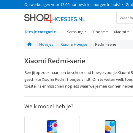
Op werkdagen voor 13:00 uur besteld, morgen in huis!
•
Grat
Kies je categorie
Samsung
iPhone
Xiaomi
Hoesjes
Xiaomi Hoesjes
Redmi-Serie
Xiaomi Redmi-serie
Ben jij op zoek naar een beschermend hoesje voor je Xiaomi Re
geschikte Xiaomi Redmi hoesjes vindt. Om te weten welk toestel 
toestel. Is er misschien nog iets waar we je mee kunnen help
Welk model heb je?