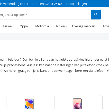
is verzending en retour
•
Een 9.2 uit 25.000+ beoordelingen
Huawei
Oppo
Motorola
Nokia
Overige merken
Acce
dmi telefoon? Dan ben je bij ons aan het juiste adres! Kies hieronder eerst 
je precies hebt, kun je kijken naar de instellingen van je telefoon (zoek naa
en? We horen graag van je! Je kunt ons op werkdagen bereiken via telefoon, 