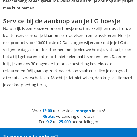
bescherming, of een gekleurde wallet case waarbij je ook nog wat pasjes
mee kunt nemen.
Service bij de aankoop van je LG hoesje
Natuurlijk is een keuze voor een hoesje nooit makkelijk en dus zit onze
klantenservice voor je klaar om je te adviseren en te assisteren. Heb je
een product voor 13:00 besteld? Dan zorgen wij ervoor dat je je LG de
volgende dag al kunt beschermen met je nieuwe hoesje. Natuurlijk kan
het altijd gebeuren dat je toch niet helemaal tevreden bent. Daarom
krijg je van ons 30 dagen de tijd om je bestelling kosteloos te
retourneren. Wij gaan op zoek naar de oorzaak en zullen je een goed
alternatief voorschotelen. Mocht je dat niet willen, dan krijg je uiteraard
je aankoopbedrag terug.
Voor
13:00
uur besteld,
morgen
in huis!
Gratis
verzending en retour
Een
9.2
uit
25.000
beoordelingen
Kunnen we je helpen?