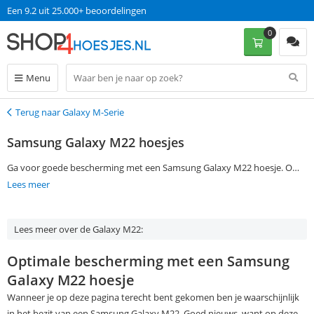
Een 9.2 uit 25.000+ beoordelingen
0
Menu
Terug naar Galaxy M-Serie
Terug
Samsung Galaxy M22 hoesjes
Ga voor goede bescherming met een Samsung Galaxy M22 hoesje. Om
gemakkelijk een Samsung Galaxy M22 cover te vinden die jij zoekt, geef
Lees meer
je je voorkeuren aan in de filtermogelijkheden aan de linkerkant van de
pagina. Bestel je op werkdagen voor 13:00? Dan ontvang je jouw
Lees meer over de Galaxy M22:
Samsung Galaxy M22 case de volgende dag al in huis, zonder dat je
verzendkosten hoeft te betalen.
Optimale bescherming met een Samsung
Galaxy M22 hoesje
Wanneer je op deze pagina terecht bent gekomen ben je waarschijnlijk
in het bezit van een Samsung Galaxy M22. Goed nieuws, want op deze