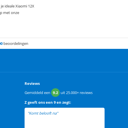
je ideale Xiaomi 12X
 op met onze
00
beoordelingen
Reviews
Gemiddeld een
9.2
uit
25.000+
reviews
Z
geeft ons een
9 en zegt:
"Komt belooft na"