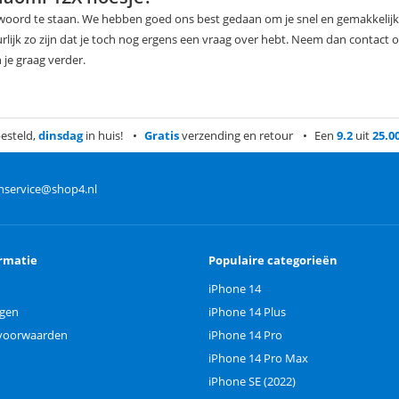
e woord te staan. We hebben goed ons best gedaan om je snel en gemakkelijk 
rlijk zo zijn dat je toch nog ergens een vraag over hebt. Neem dan contact
 je graag verder.
esteld,
dinsdag
in huis!
Gratis
verzending en retour
Een
9.2
uit
25.0
nservice@shop4.nl
rmatie
Populaire categorieën
iPhone 14
ngen
iPhone 14 Plus
voorwaarden
iPhone 14 Pro
iPhone 14 Pro Max
iPhone SE (2022)