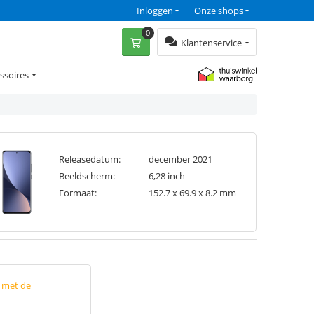
Inloggen
Onze shops
0
Klantenservice
ssoires
Releasedatum:
december 2021
Beeldscherm:
6,28 inch
Formaat:
152.7 x 69.9 x 8.2 mm
p met de