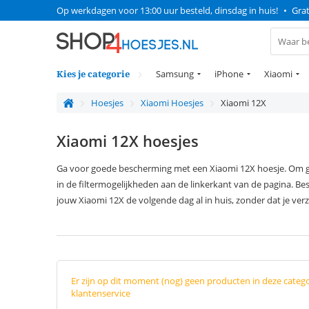
Op werkdagen voor 13:00 uur besteld, dinsdag in huis!
•
Grat
Kies je categorie
Samsung
iPhone
Xiaomi
Hoesjes
Xiaomi Hoesjes
Xiaomi 12X
Xiaomi 12X hoesjes
Ga voor goede bescherming met een Xiaomi 12X hoesje. Om gema
in de filtermogelijkheden aan de linkerkant van de pagina. B
jouw Xiaomi 12X de volgende dag al in huis, zonder dat je ver
Er zijn op dit moment (nog) geen producten in deze categ
klantenservice