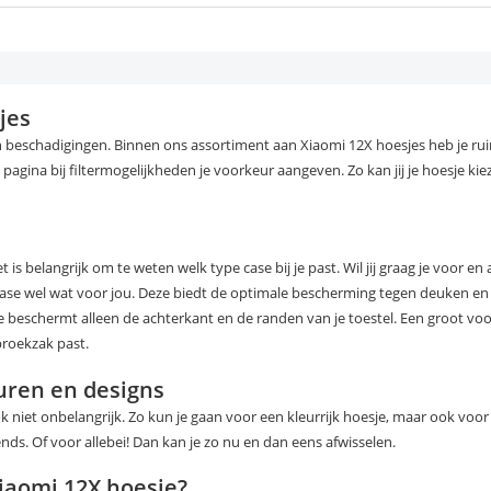
jes
gen beschadigingen. Binnen ons assortiment aan Xiaomi 12X hoesjes heb je 
pagina bij filtermogelijkheden je voorkeur aangeven. Zo kan jij je hoesje kiez
 is belangrijk om te weten welk type case bij je past. Wil jij graag je voor e
ase wel wat voor jou. Deze biedt de optimale bescherming tegen deuken en
e beschermt alleen de achterkant en de randen van je toestel. Een groot voor
broekzak past.
euren en designs
ok niet onbelangrijk. Zo kun je gaan voor een kleurrijk hoesje, maar ook voo
sends. Of voor allebei! Dan kan je zo nu en dan eens afwisselen.
Xiaomi 12X hoesje?