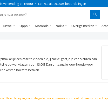
is verzending en retour
•
Een 9.2 uit 25.000+ beoordelingen
Huawei
Oppo
Motorola
Nokia
Overige merken
Acce
kkelijk een case te vinden die jij zoekt, geef je je voorkeuren aan
estel je op werkdagen voor 13:00? Dan ontvang je jouw hoesje voor
zendkosten hoeft te betalen.
orie. Hou deze pagina in de gaten voor nieuwe voorraad of neem contact o