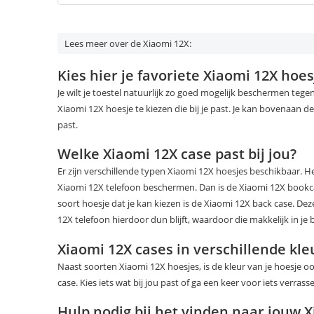
Lees meer over de Xiaomi 12X:
Kies hier je favoriete Xiaomi 12X hoes
Je wilt je toestel natuurlijk zo goed mogelijk beschermen te
Xiaomi 12X hoesje te kiezen die bij je past. Je kan bovenaan de 
past.
Welke Xiaomi 12X case past bij jou?
Er zijn verschillende typen Xiaomi 12X hoesjes beschikbaar. Het
Xiaomi 12X telefoon beschermen. Dan is de Xiaomi 12X bookc
soort hoesje dat je kan kiezen is de Xiaomi 12X back case. Dez
12X telefoon hierdoor dun blijft, waardoor die makkelijk in je 
Xiaomi 12X cases in verschillende kl
Naast soorten Xiaomi 12X hoesjes, is de kleur van je hoesje o
case. Kies iets wat bij jou past of ga een keer voor iets verras
Hulp nodig bij het vinden naar jouw 