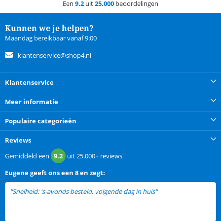
Een
9.2
uit
25.000
beoordelingen
Kunnen we je helpen?
Maandag bereikbaar vanaf 9:00
klantenservice@shop4.nl
Klantenservice
Meer informatie
Populaire categorieën
Reviews
Gemiddeld een
9.2
uit
25.000+
reviews
Eugene
geeft ons een
8 en zegt:
"Snelheid: 's-avonds besteld, volgende dag in huis"