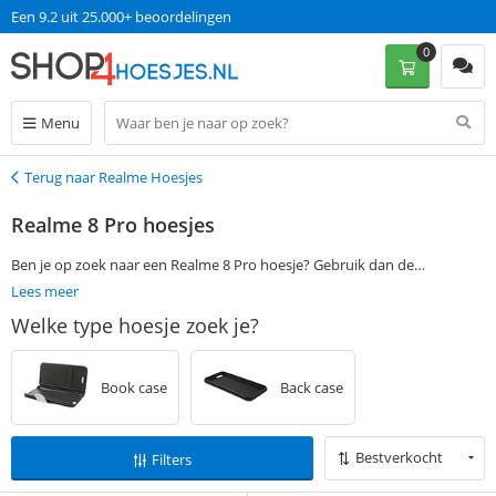
Een 9.2 uit 25.000+ beoordelingen
0
Menu
Terug naar Realme Hoesjes
Terug
Realme 8 Pro hoesjes
Ben je op zoek naar een Realme 8 Pro hoesje? Gebruik dan de
filtermogelijkheden aan de linkerkant van deze pagina om jouw
Lees meer
favoriete Realme 8 Pro case te vinden. Bestel vervolgens op werkdagen
Welke type hoesje zoek je?
voor 13:00 en ontvang jouw Realme 8 Pro cover de volgende dag al,
zonder verzendkosten.
Book case
Back case
Bestverkocht
Filters