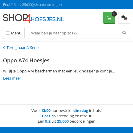
Gratis verzending en retour
Een 9.2 uit 25.000+ beoordelingen
0
Menu
Terug naar A-Serie
Terug
Oppo A74 Hoesjes
Wil jij je Oppo A74 beschermen met een leuk hoesje? Je kunt je
voorkeuren aangeven via de filtermogelijkheden aan de linkerkant van
Lees meer
de pagina en vind gemakkelijk Oppo A74 hoesjes. Als je op werkdagen
voor 13:00 een bestelling plaatst, wordt je Oppo A74 hoesje de volgende
dag al zonder verzendkosten bezorgd.
Voor
13:00
uur besteld,
dinsdag
in huis!
Gratis
verzending en retour
Een
9.2
uit
25.000
beoordelingen