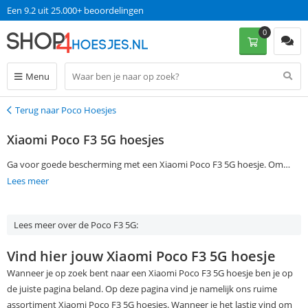
Een 9.2 uit 25.000+ beoordelingen
0
Menu
Terug naar Poco Hoesjes
Terug
Xiaomi Poco F3 5G hoesjes
Ga voor goede bescherming met een Xiaomi Poco F3 5G hoesje. Om
gemakkelijk een Xiaomi Poco F3 5G case te vinden die jij zoekt, geef je je
Lees meer
voorkeuren aan in de filtermogelijkheden aan de linkerkant van de
pagina. Bestel je op werkdagen voor 13:00? Dan ontvang je jouw Xiaomi
Lees meer over de Poco F3 5G:
Poco F3 5G cover de volgende dag al in huis, zonder dat je
verzendkosten hoeft te betalen.
Vind hier jouw Xiaomi Poco F3 5G hoesje
Wanneer je op zoek bent naar een Xiaomi Poco F3 5G hoesje ben je op
de juiste pagina beland. Op deze pagina vind je namelijk ons ruime
assortiment Xiaomi Poco F3 5G hoesjes. Wanneer je het lastig vind om