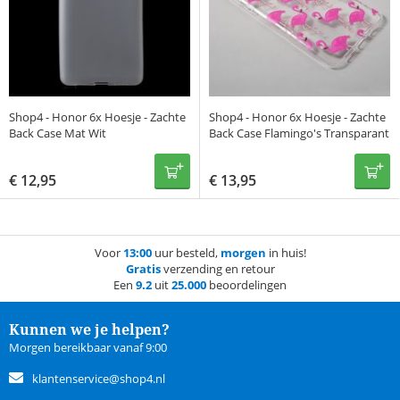
Shop4 - Honor 6x Hoesje - Zachte
Shop4 - Honor 6x Hoesje - Zachte
Back Case Mat Wit
Back Case Flamingo's Transparant
€
12,95
€
13,95
Voor
13:00
uur besteld,
morgen
in huis!
Gratis
verzending en retour
Een
9.2
uit
25.000
beoordelingen
Kunnen we je helpen?
Morgen bereikbaar vanaf 9:00
klantenservice@shop4.nl