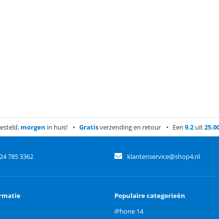
esteld,
morgen
in huis!
Gratis
verzending en retour
Een
9.2
uit
25.0
)24 785 3362
klantenservice@shop4.nl
rmatie
Populaire categorieën
iPhone 14