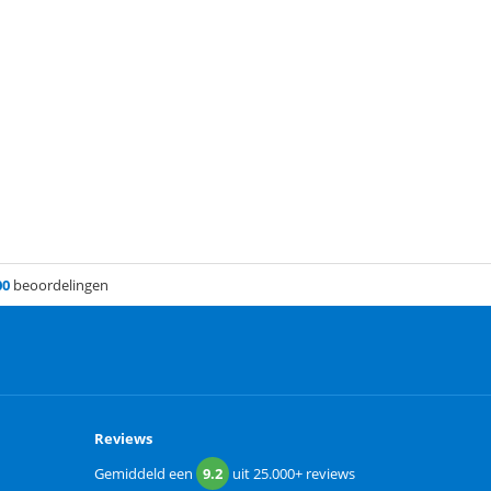
00
beoordelingen
Reviews
Gemiddeld een
9.2
uit
25.000+
reviews