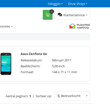
Inloggen
Onze shops
0
Klantenservice
ssoires
Asus Zenfone Go
Releasedatum:
februari 2017
Beeldscherm:
5,00 inch
Formaat:
144 x 71 x 11 mm
Bestverkocht
Aantal pagina's:
1
|
Sorteer op: