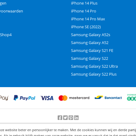
ngen
iPhone 14 Plus
voorwaarden
iPhone 14 Pro
iPhone 14 Pro Max
iPhone SE (2022)
 Shop4
Samsung Galaxy A52s
Samsung Galaxy A52
Samsung Galaxy S21 FE
Samsung Galaxy S22
Samsung Galaxy S22 Ultra
Samsung Galaxy S22 Plus
Beoordeling door klanten:
9.2
/
10
-
25000
beoordelingen
nze website beter en persoonlijker te maken. Met de cookies kunnen wij en derde part
© 2012-2026 Knaak Commerce B.V.
Als je gebruik blijft maken van onze website, gaan we er vanuit dat je dat goed vindt.