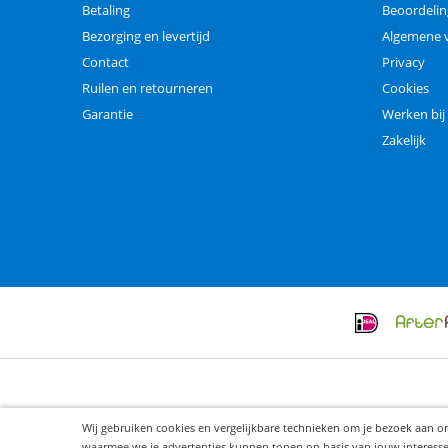
Betaling
Beoordeli
Bezorging en levertijd
Algemene 
Contact
Privacy
Ruilen en retourneren
Cookies
Garantie
Werken bij
Zakelijk
Wij gebruiken cookies en vergelijkbare technieken om je bezoek aan o
waarmee we je advertenties kunnen tonen op basis van jouw interesses. 