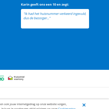
Karin
geeft ons een
10 en zegt:
"Ik had het huisnummer verkeerd ingevuld,
dus de bezorger..."
lees meer
ijen ook jouw internetgedrag op onze website volgen,
 Je kunt je voorkeuren altijd wijzigen op onze
Cookiepagina
.