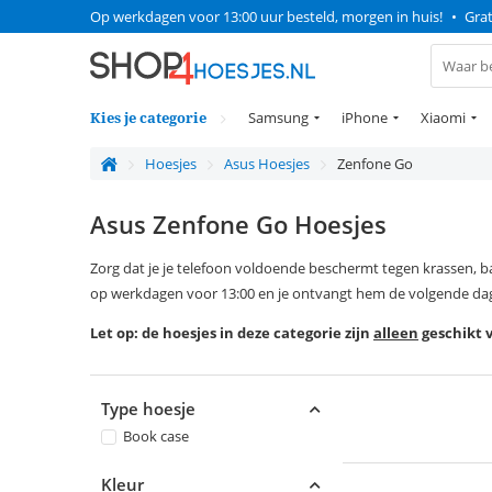
Op werkdagen voor 13:00 uur besteld, morgen in huis!
•
Grat
Kies je categorie
Samsung
iPhone
Xiaomi
Hoesjes
Asus Hoesjes
Zenfone Go
Asus Zenfone Go Hoesjes
Zorg dat je je telefoon voldoende beschermt tegen krassen, 
op werkdagen voor 13:00 en je ontvangt hem de volgende dag 
Let op: de hoesjes in deze categorie zijn
alleen
geschikt 
Type hoesje
Book case
Kleur