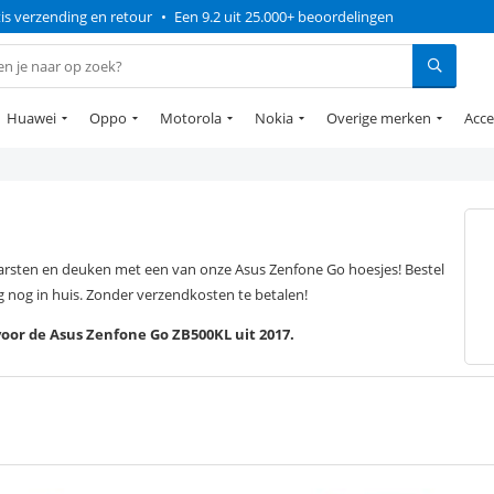
is verzending en retour
•
Een 9.2 uit 25.000+ beoordelingen
Huawei
Oppo
Motorola
Nokia
Overige merken
Acce
barsten en deuken met een van onze Asus Zenfone Go hoesjes! Bestel
nog in huis. Zonder verzendkosten te betalen!
voor de Asus Zenfone Go ZB500KL uit 2017.