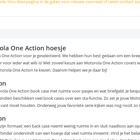
orie. Hou deze pagina in de gaten voor nieuwe voorraad of neem contact o
rola One Action hoesje
 One Action voor je geselecteerd. We hebben hun best gedaan om een bre
r voor ieder wat wils is! Met zoveel keuze aan Motorola One Action covers e
otorola One Action te kiezen. Daarom helpen we je daar bij!
on
ola One Action book case met ruimte voor pasjes en wat briefgeld. Je bespaa
endien beschikken veel book cases over een sta-functie. Zo zet je jouw Mot
 vast moet houden. Onderweg jouw favoriete serie kijken was nog nooit zo m
on
ijn formaat: een back case neemt weinig ruimte in en sluit naadloos aan op
inder ondervindt van een hoesje dat veel ruimte inneemt. Vind je het belan