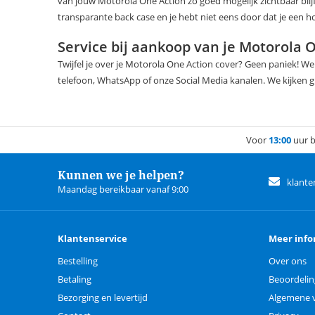
van jouw Motorola One Action zo goed mogelijk zichtbaar blij
transparante back case en je hebt niet eens door dat je een ho
Service bij aankoop van je Motorola O
Twijfel je over je Motorola One Action cover? Geen paniek! W
telefoon, WhatsApp of onze Social Media kanalen. We kijken g
Voor
13:00
uur b
Kunnen we je helpen?
klante
Maandag bereikbaar vanaf 9:00
Klantenservice
Meer info
Bestelling
Over ons
Betaling
Beoordeli
Bezorging en levertijd
Algemene 