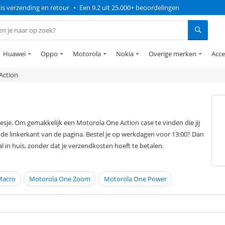
is verzending en retour
•
Een 9.2 uit 25.000+ beoordelingen
Huawei
Oppo
Motorola
Nokia
Overige merken
Acce
Action
je. Om gemakkelijk een Motorola One Action case te vinden die jij
n de linkerkant van de pagina. Bestel je op werkdagen voor 13:00? Dan
 in huis, zonder dat je verzendkosten hoeft te betalen.
Macro
Motorola One Zoom
Motorola One Power