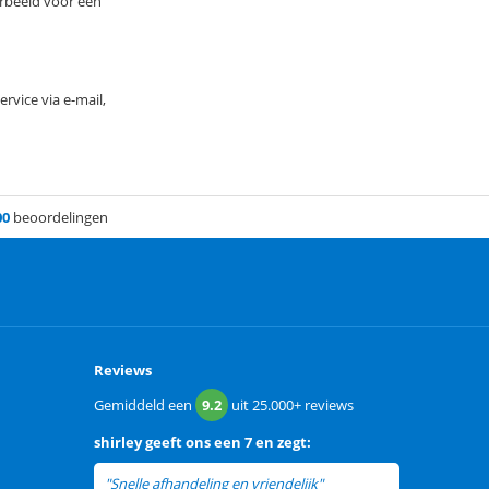
orbeeld voor een
vice via e-mail,
00
beoordelingen
Reviews
Gemiddeld een
9.2
uit
25.000+
reviews
shirley
geeft ons een
7 en zegt:
"Snelle afhandeling en vriendelijk"