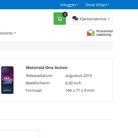
Inloggen
Onze shops
0
Klantenservice
ssoires
Motorola One Action
Releasedatum:
augustus 2019
Beeldscherm:
6,30 inch
Formaat:
160 x 71 x 9 mm