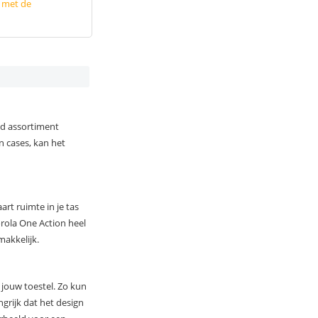
p met de
ed assortiment
n cases, kan het
rt ruimte in je tas
orola One Action heel
akkelijk.
 jouw toestel. Zo kun
grijk dat het design