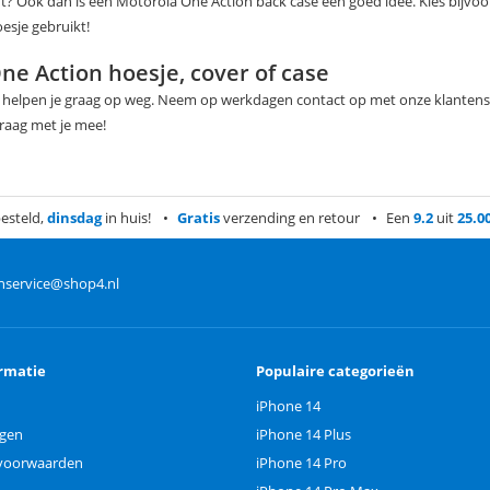
ft? Ook dan is een Motorola One Action back case een goed idee. Kies bijvo
esje gebruikt!
ne Action hoesje, cover of case
e helpen je graag op weg. Neem op werkdagen contact op met onze klantenser
raag met je mee!
esteld,
dinsdag
in huis!
Gratis
verzending en retour
Een
9.2
uit
25.0
nservice@shop4.nl
rmatie
Populaire categorieën
iPhone 14
ngen
iPhone 14 Plus
voorwaarden
iPhone 14 Pro