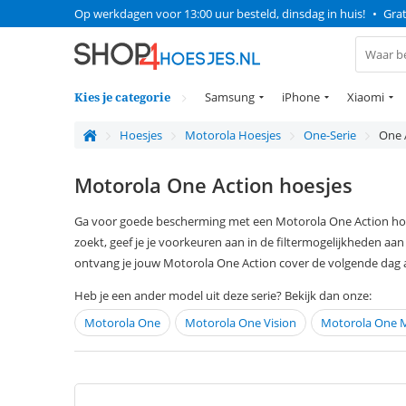
Op werkdagen voor 13:00 uur besteld, dinsdag in huis!
•
Grat
Kies je categorie
Samsung
iPhone
Xiaomi
Hoesjes
Motorola Hoesjes
One-Serie
One 
Motorola One Action hoesjes
Ga voor goede bescherming met een Motorola One Action hoes
zoekt, geef je je voorkeuren aan in de filtermogelijkheden aa
ontvang je jouw Motorola One Action cover de volgende dag al
Heb je een ander model uit deze serie? Bekijk dan onze:
Motorola One
Motorola One Vision
Motorola One 