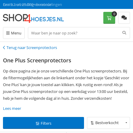
Gratis verzending en retour
Een 9.2 uit 25.000+ beoordelingen
0
Menu
Terug naar Screenprotectors
Terug
One Plus Screenprotectors
Op deze pagina zie je onze verschillende One Plus screenprotectors. Bij
de filtermogelijkheden aan de linkerkant onder het kopje ‘Geschikt voor
One Plus’ kan je jouw toestel aan klikken. Kijk rustig even rond! Als je
jouw One Plus screenprotector op een werkdag voor 13:00 uur besteld,
heb je hem de volgende dag al in huis. Zonder verzendkosten!
Lees meer
Bestverkocht
Filters