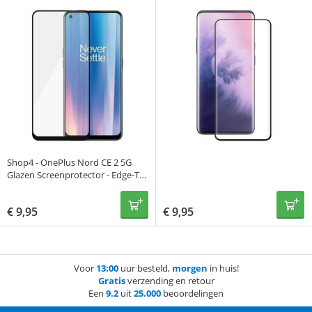
Shop4 - OnePlus Nord CE 2 5G
Glazen Screenprotector - Edge-To-
Edge Gehard Glas Transparant
€
9,95
€
9,95
Voor
13:00
uur besteld,
morgen
in huis!
Gratis
verzending en retour
Een
9.2
uit
25.000
beoordelingen