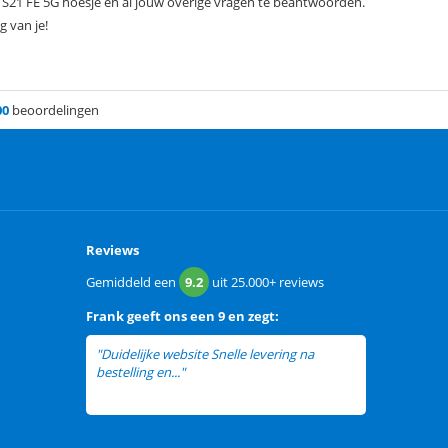
 S21 FE 5G hoesje en al jouw overige vragen te beantwoorden.
g van je!
00
beoordelingen
Reviews
Gemiddeld een
9.2
uit
25.000+
reviews
Frank
geeft ons een
9 en zegt:
"Duidelijke website Snelle levering na
bestelling en..."
lees meer