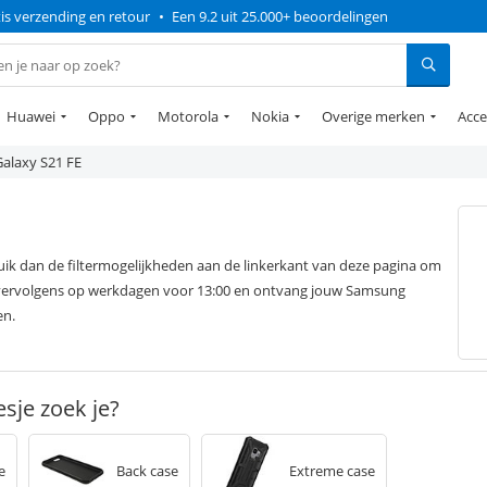
is verzending en retour
•
Een 9.2 uit 25.000+ beoordelingen
Huawei
Oppo
Motorola
Nokia
Overige merken
Acce
Galaxy S21 FE
ik dan de filtermogelijkheden aan de linkerkant van deze pagina om
l vervolgens op werkdagen voor 13:00 en ontvang jouw Samsung
en.
sje zoek je?
e
Back case
Extreme case