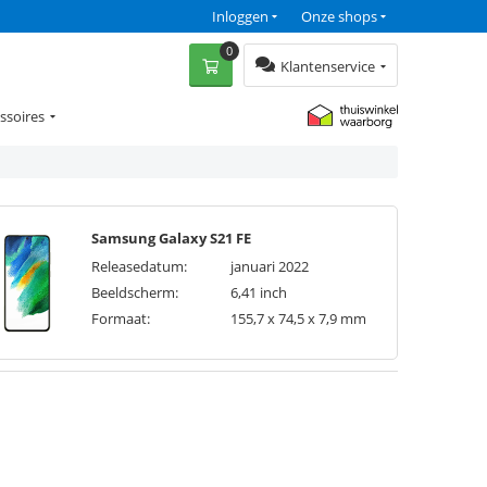
Inloggen
Onze shops
0
Klantenservice
ssoires
Samsung Galaxy S21 FE
Releasedatum:
januari 2022
Beeldscherm:
6,41 inch
Formaat:
155,7 x 74,5 x 7,9 mm