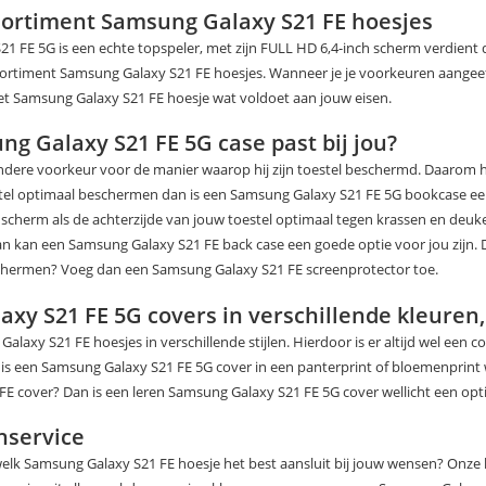
ssortiment Samsung Galaxy S21 FE hoesjes
1 FE 5G is een echte topspeler, met zijn FULL HD 6,4-inch scherm verdient
ortiment Samsung Galaxy S21 FE hoesjes. Wanneer je je voorkeuren aangeeft 
het Samsung Galaxy S21 FE hoesje wat voldoet aan jouw eisen.
g Galaxy S21 FE 5G case past bij jou?
ndere voorkeur voor de manier waarop hij zijn toestel beschermd. Daarom 
oestel optimaal beschermen dan is een Samsung Galaxy S21 FE 5G bookcase e
cherm als de achterzijde van jouw toestel optimaal tegen krassen en deuken. 
Dan kan een Samsung Galaxy S21 FE back case een goede optie voor jou zijn. 
schermen? Voeg dan een Samsung Galaxy S21 FE screenprotector toe.
xy S21 FE 5G covers in verschillende kleuren,
axy S21 FE hoesjes in verschillende stijlen. Hierdoor is er altijd wel een cov
n is een Samsung Galaxy S21 FE 5G cover in een panterprint of bloemenprint 
E cover? Dan is een leren Samsung Galaxy S21 FE 5G cover wellicht een opti
nservice
welk Samsung Galaxy S21 FE hoesje het best aansluit bij jouw wensen? Onze 