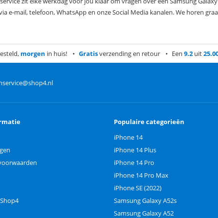
ervice zit elke werkdag voor jou klaar om vragen over een Samsung Galaxy
via e-mail, telefoon, WhatsApp en onze Social Media kanalen. We horen graa
esteld,
morgen
in huis!
Gratis
verzending en retour
Een
9.2
uit
25.0
nservice@shop4.nl
rmatie
Populaire categorieën
iPhone 14
ngen
iPhone 14 Plus
voorwaarden
iPhone 14 Pro
iPhone 14 Pro Max
iPhone SE (2022)
 Shop4
Samsung Galaxy A52s
Samsung Galaxy A52