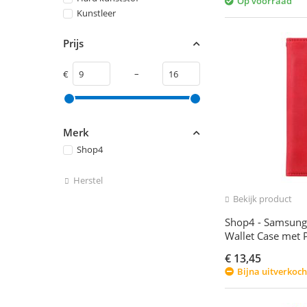
Op voorraad
Kunstleer
Prijs
–
€
Merk
Shop4
Herstel
Bekijk product
Shop4 - Samsung 
Wallet Case met 
€
13,45
Bijna uitverkoch