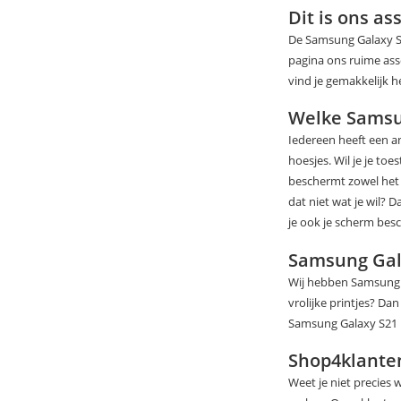
Dit is ons a
De Samsung Galaxy S2
pagina ons ruime ass
vind je gemakkelijk 
Welke Samsun
Iedereen heeft een a
hoesjes. Wil je je t
beschermt zowel het s
dat niet wat je wil? 
je ook je scherm be
Samsung Gala
Wij hebben Samsung Gal
vrolijke printjes? Da
Samsung Galaxy S21 F
Shop4klante
Weet je niet precies 