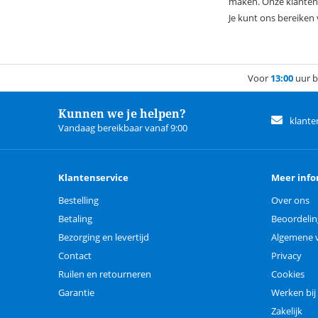
maken. Onze klantens
Je kunt ons bereiken 
Voor
13:00
uur b
Kunnen we je helpen?
klante
Vandaag bereikbaar vanaf 9:00
Klantenservice
Meer info
Bestelling
Over ons
Betaling
Beoordeli
Bezorging en levertijd
Algemene 
Contact
Privacy
Ruilen en retourneren
Cookies
Garantie
Werken bij
Zakelijk