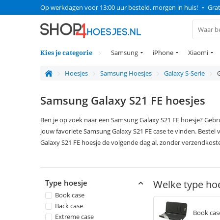
Op werkdagen voor 13:00 uur besteld, morgen in huis!
•
Grat
Kies je categorie
Samsung
iPhone
Xiaomi
Hoesjes
Samsung Hoesjes
Galaxy S-Serie
Samsung Galaxy S21 FE hoesjes
Ben je op zoek naar een Samsung Galaxy S21 FE hoesje? Gebru
jouw favoriete Samsung Galaxy S21 FE case te vinden. Beste
Galaxy S21 FE hoesje de volgende dag al, zonder verzendkost
Type hoesje
Welke type hoe
Book case
Back case
Book cas
Extreme case