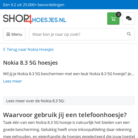
Een 9.2 uit 25.000+ beoordelingen
0
Menu
Terug naar Nokia Hoesjes
Terug
Nokia 8.3 5G hoesjes
Wil jij je Nokia 8.3 5G beschermen met een leuk Nokia 8.3 5G hoesje? Je
kunt je voorkeuren aangeven via de filtermogelijkheden aan de
Lees meer
linkerkant van de pagina en vind gemakkelijk een passende Nokia 8.3 5G
case. Als je op werkdagen voor 13:00 een bestelling plaatst, wordt je
Lees meer over de Nokia 8.3 5G:
Nokia 8.3 5G cover de volgende dag al zonder verzendkosten bezorgd.
Waarvoor gebruik jij een telefoonhoesje?
Taak één van een Nokia 8.3 5G hoesje is natuurlijk het bieden van een
goede bescherming. Gelukkig heeft onze inkoopafdeling daar rekening
mee gehouden, en eigenhandig de hoesjes geselecteerd die jouw toestel