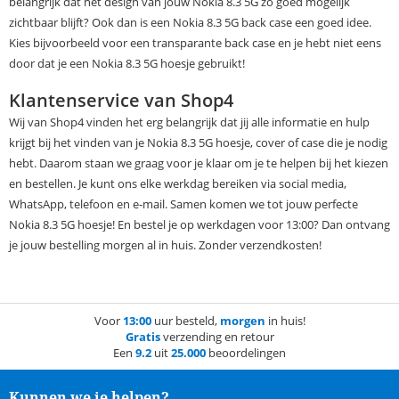
belangrijk dat het design van jouw Nokia 8.3 5G zo goed mogelijk
zichtbaar blijft? Ook dan is een Nokia 8.3 5G back case een goed idee.
Kies bijvoorbeeld voor een transparante back case en je hebt niet eens
door dat je een Nokia 8.3 5G hoesje gebruikt!
Klantenservice van Shop4
Wij van Shop4 vinden het erg belangrijk dat jij alle informatie en hulp
krijgt bij het vinden van je Nokia 8.3 5G hoesje, cover of case die je nodig
hebt. Daarom staan we graag voor je klaar om je te helpen bij het kiezen
en bestellen. Je kunt ons elke werkdag bereiken via social media,
WhatsApp, telefoon en e-mail. Samen komen we tot jouw perfecte
Nokia 8.3 5G hoesje! En bestel je op werkdagen voor 13:00? Dan ontvang
je jouw bestelling morgen al in huis. Zonder verzendkosten!
Voor
13:00
uur besteld,
morgen
in huis!
Gratis
verzending en retour
Een
9.2
uit
25.000
beoordelingen
Kunnen we je helpen?