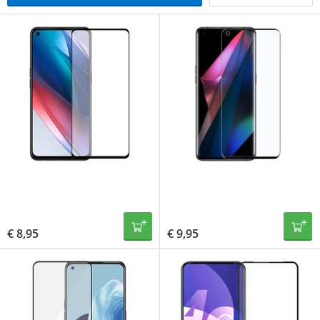
€
8,95
€
9,95