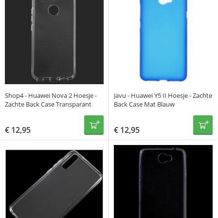
Shop4 - Huawei Nova 2 Hoesje -
Javu - Huawei Y5 II Hoesje - Zachte
Zachte Back Case Transparant
Back Case Mat Blauw
€
12,95
€
12,95