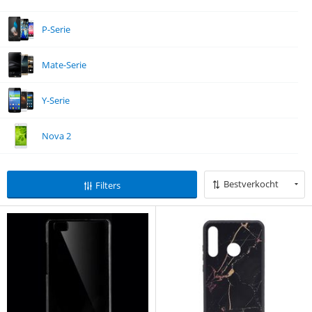
P-Serie
Mate-Serie
Y-Serie
Nova 2
Bestverkocht
Filters