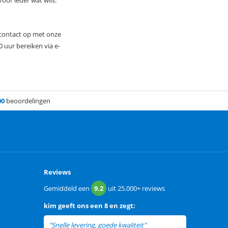
oor ieder wat wils.
 contact op met onze
0 uur bereiken via e-
00
beoordelingen
Reviews
Gemiddeld een
9.2
uit
25.000+
reviews
kim
geeft ons een
8 en zegt:
"Snelle levering, goede kwaliteit"