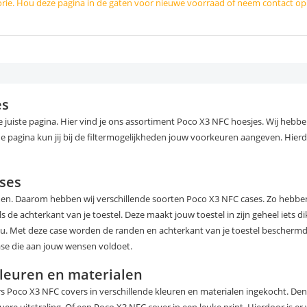
orie. Hou deze pagina in de gaten voor nieuwe voorraad of neem contact o
es
e juiste pagina. Hier vind je ons assortiment Poco X3 NFC hoesjes. Wij heb
de pagina kun jij bij de filtermogelijkheden jouw voorkeuren aangeven. Hier
ases
rmen. Daarom hebben wij verschillende soorten Poco X3 NFC cases. Zo hebben
 achterkant van je toestel. Deze maakt jouw toestel in zijn geheel iets dikke
ou. Met deze case worden de randen en achterkant van je toestel bescherm
case die aan jouw wensen voldoet.
kleuren en materialen
Poco X3 NFC covers in verschillende kleuren en materialen ingekocht. Den