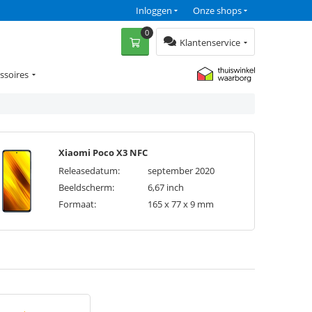
Inloggen
Onze shops
0
Klantenservice
ssoires
Xiaomi Poco X3 NFC
Releasedatum:
september 2020
Beeldscherm:
6,67 inch
Formaat:
165 x 77 x 9 mm