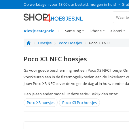
Op werkdagen voor 13:00 uur besteld, morgen in huis!
•
Grat
Kies je categorie
Samsung
iPhone
Xiaomi
Hoesjes
Poco Hoesjes
Poco X3 NFC
Poco X3 NFC hoesjes
Ga voor goede bescherming met een Poco X3 NFC hoesje. Om gemakkelijk een Poco X3 NFC case te vinden die jij zoekt, geef je je
voorkeuren aan in de filtermogelijkheden aan de linkerkant v
jouw Poco X3 NFC cover de volgende dag al in huis, zonder da
Heb je een ander model uit deze serie? Bekijk dan onze:
Poco X3 hoesjes
Poco X3 Pro hoesjes