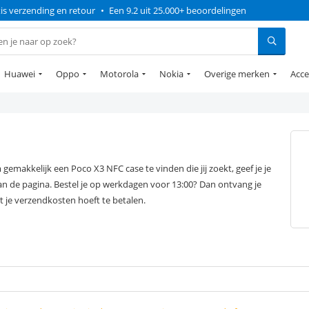
is verzending en retour
•
Een 9.2 uit 25.000+ beoordelingen
Huawei
Oppo
Motorola
Nokia
Overige merken
Acce
an de pagina. Bestel je op werkdagen voor 13:00? Dan ontvang je
t je verzendkosten hoeft te betalen.