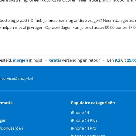
re uitstraling. Of een Poco X3 NFC cover in een leuke print. Hierdoor is er v
 beste bij je past? Of heb je misschien nog andere vragen? Neem dan gerust
e helpen met al je vragen. Op werkdagen kun je ons tussen 09:00 uur en 17:0
esteld,
morgen
in huis!
Gratis
verzending en retour
Een
9.2
uit
25.0
nservice@shop4.nl
rmatie
Populaire categorieën
iPhone 14
ngen
iPhone 14 Plus
voorwaarden
iPhone 14 Pro
iPhone 14 Pro Max