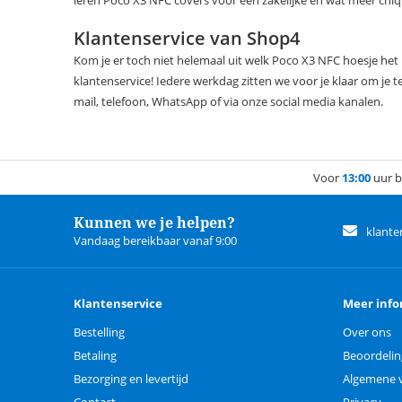
leren Poco X3 NFC covers voor een zakelijke en wat meer chique
Klantenservice van Shop4
Kom je er toch niet helemaal uit welk Poco X3 NFC hoesje het
klantenservice! Iedere werkdag zitten we voor je klaar om je t
mail, telefoon, WhatsApp of via onze social media kanalen.
Voor
13:00
uur b
Kunnen we je helpen?
klante
Vandaag bereikbaar vanaf 9:00
Klantenservice
Meer info
Bestelling
Over ons
Betaling
Beoordeli
Bezorging en levertijd
Algemene 
Contact
Privacy