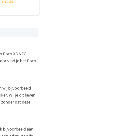
p met de
ben Poco X3 NFC
door vind je het Poco
 wij bijvoorbeeld
r. Wil je dit liever
d zonder dat deze
k bijvoorbeeld aan