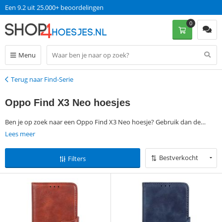
Een 9.2 uit 25.000+ beoordelingen
0
Menu
Terug naar Find-Serie
Terug
Oppo Find X3 Neo hoesjes
Ben je op zoek naar een Oppo Find X3 Neo hoesje? Gebruik dan de
filtermogelijkheden aan de linkerkant van deze pagina om jouw
Lees meer
favoriete Oppo Find X3 Neo case te vinden. Bestel vervolgens op
werkdagen voor 13:00 en ontvang jouw Oppo Find X3 Neo cover de
Bestverkocht
Filters
volgende dag al, zonder verzendkosten.