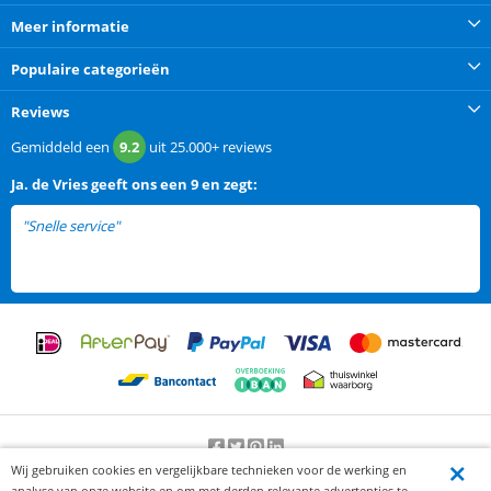
Meer informatie
Populaire categorieën
Reviews
Gemiddeld een
9.2
uit
25.000+
reviews
Ja. de Vries
geeft ons een
9 en zegt:
"Snelle service"
Wij gebruiken cookies en vergelijkbare technieken voor de werking en
Beoordeling door klanten:
9.2
/
10
-
25000
beoordelingen
analyse van onze website en om met derden relevante advertenties te