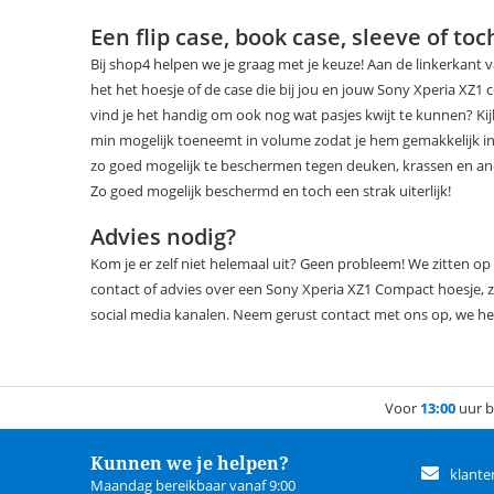
Een flip case, book case, sleeve of to
Bij shop4 helpen we je graag met je keuze! Aan de linkerkant v
het het hoesje of de case die bij jou en jouw Sony Xperia XZ1
vind je het handig om ook nog wat pasjes kwijt te kunnen? Ki
min mogelijk toeneemt in volume zodat je hem gemakkelijk i
zo goed mogelijk te beschermen tegen deuken, krassen en an
Zo goed mogelijk beschermd en toch een strak uiterlijk!
Advies nodig?
Kom je er zelf niet helemaal uit? Geen probleem! We zitten op
contact of advies over een Sony Xperia XZ1 Compact hoesje, z
social media kanalen. Neem gerust contact met ons op, we he
Voor
13:00
uur b
Kunnen we je helpen?
klante
Maandag bereikbaar vanaf 9:00