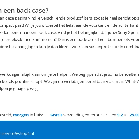
ch een back case?
an deze pagina vind je verschillende productfilters, zodat je heel gericht op
 compact past! Wil je jouw toestel het liefst aan de voorkant én de achterka
jk dan eens naar een book case. Vind je het belangrijker dat jouw Sony Xper
n je broekzak mee kunt nemen? Dan is een backcase of een bumper iets voo
dere beschadigingen kun je dan kiezen voor een screenprotector in combina
 werkdagen altijd klaar om je te helpen. We begrijpen dat je soms behoefte 
eker als je online shopt. We zijn op werkdagen bereikbaar via e-mail, Whats
lpen je graag op weg!
esteld,
morgen
in huis!
Gratis
verzending en retour
Een
9.2
uit
25.0
nservice@shop4.nl