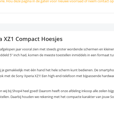
orie. Hou deze pagina in de gaten voor nieuwe voorraad of neem contact o
ia XZ1 Compact Hoesjes
t afgelopen jaar vooral zien met steeds groter wordende schermen en klein
eld 5" inch had, komen de meeste toestellen inmiddels in een formaat tus
bij je gemakkelijk met één hand het hele scherm kunt bedienen. De smartph
 ook met de Sony Xperia XZ1! Een high-end-telefoon met bijpassende hardwar
en wij bij Shop4 heel goed! Daarom heeft onze afdeling inkoop alle zeilen bi
tellen. Daarbij houden we rekening met het compacte karakter van jouw So