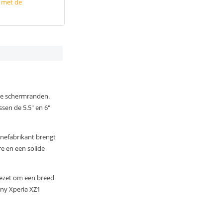
p met de
ere schermranden.
sen de 5.5" en 6"
onefabrikant brengt
e en een solide
jgezet om een breed
ny Xperia XZ1