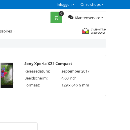
Inloggen
Onze shops
0
Klantenservice
ssoires
Sony Xperia XZ1 Compact
Releasedatum:
september 2017
Beeldscherm:
4,60 inch
Formaat:
129 x 64 x 9 mm