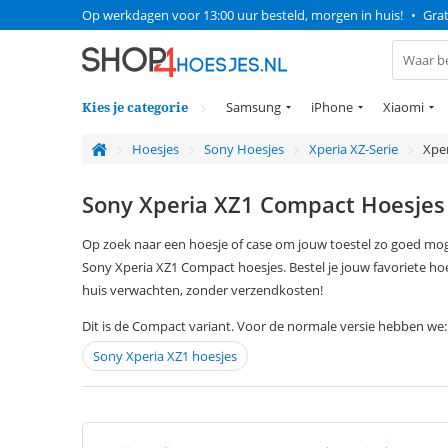
Op werkdagen voor 13:00 uur besteld, morgen in huis!
•
Grat
Kies je categorie
Samsung
iPhone
Xiaomi
Hoesjes
Sony Hoesjes
Xperia XZ-Serie
Xpe
Sony Xperia XZ1 Compact Hoesjes
Op zoek naar een hoesje of case om jouw toestel zo goed mog
Sony Xperia XZ1 Compact hoesjes. Bestel je jouw favoriete ho
huis verwachten, zonder verzendkosten!
Dit is de Compact variant. Voor de normale versie hebben we:
Sony Xperia XZ1 hoesjes