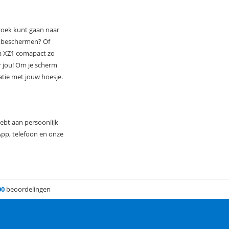
 zoek kunt gaan naar
nt beschermen? Of
ia XZ1 comapact zo
r jou! Om je scherm
tie met jouw hoesje.
hebt aan persoonlijk
App, telefoon en onze
00
beoordelingen