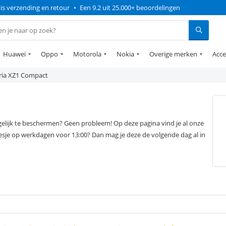
is verzending en retour
•
Een 9.2 uit 25.000+ beoordelingen
Huawei
Oppo
Motorola
Nokia
Overige merken
Acce
ria XZ1 Compact
elijk te beschermen? Geen probleem! Op deze pagina vind je al onze
esje op werkdagen voor 13:00? Dan mag je deze de volgende dag al in