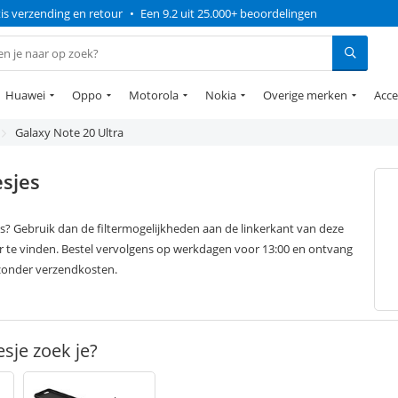
is verzending en retour
•
Een 9.2 uit 25.000+ beoordelingen
Huawei
Oppo
Motorola
Nokia
Overige merken
Acce
Galaxy Note 20 Ultra
sjes
s? Gebruik dan de filtermogelijkheden aan de linkerkant van deze
 te vinden. Bestel vervolgens op werkdagen voor 13:00 en ontvang
 zonder verzendkosten.
sje zoek je?