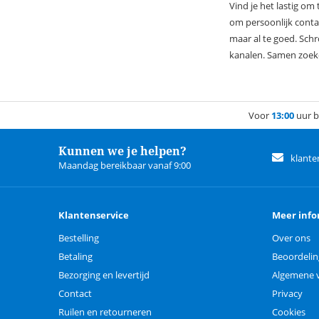
Vind je het lastig om
om persoonlijk conta
maar al te goed. Sch
kanalen. Samen zoeke
Voor
13:00
uur b
Kunnen we je helpen?
klante
Maandag bereikbaar vanaf 9:00
Klantenservice
Meer info
Bestelling
Over ons
Betaling
Beoordeli
Bezorging en levertijd
Algemene 
Contact
Privacy
Ruilen en retourneren
Cookies