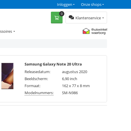
Inloggen
Onze shops
0
Klantenservice
ssoires
Samsung Galaxy Note 20 Ultra
Releasedatum:
augustus 2020
Beeldscherm:
6,90 inch
Formaat:
162 x 77 x 8 mm
Modelnummers:
SM-N986