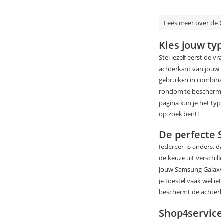
Lees meer over de G
Kies jouw ty
Stel jezelf eerst de
achterkant van jouw 
gebruiken in combina
rondom te beschermen
pagina kun je het typ
op zoek bent!
De perfecte 
Iedereen is anders, d
de keuze uit verschil
jouw Samsung Galaxy N
je toestel vaak wel i
beschermt de achterka
Shop4servic