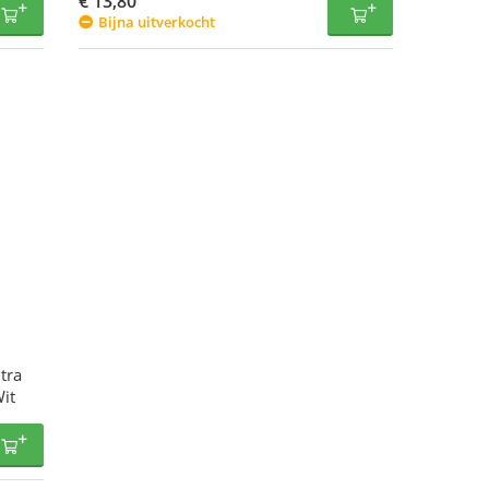
€
13,80
Bijna uitverkocht
tra
it