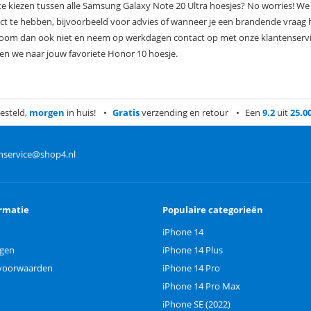
 te kiezen tussen alle Samsung Galaxy Note 20 Ultra hoesjes? No worries! We h
ct te hebben, bijvoorbeeld voor advies of wanneer je een brandende vraag h
room dan ook niet en neem op werkdagen contact op met onze klantenservic
n we naar jouw favoriete Honor 10 hoesje.
esteld,
morgen
in huis!
Gratis
verzending en retour
Een
9.2
uit
25.0
nservice@shop4.nl
rmatie
Populaire categorieën
iPhone 14
ngen
iPhone 14 Plus
voorwaarden
iPhone 14 Pro
iPhone 14 Pro Max
iPhone SE (2022)