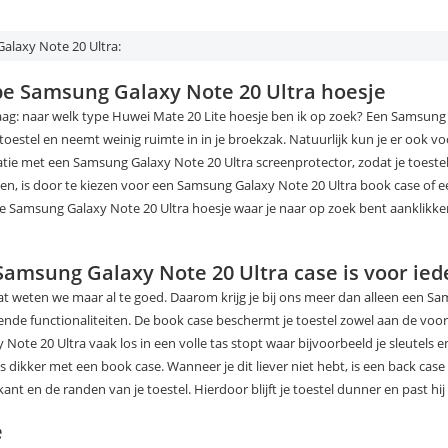
alaxy Note 20 Ultra:
pe Samsung Galaxy Note 20 Ultra hoesje
 vraag: naar welk type Huwei Mate 20 Lite hoesje ben ik op zoek? Een Samsun
toestel en neemt weinig ruimte in in je broekzak. Natuurlijk kun je er ook 
tie met een Samsung Galaxy Note 20 Ultra screenprotector, zodat je toeste
, is door te kiezen voor een Samsung Galaxy Note 20 Ultra book case of e
e Samsung Galaxy Note 20 Ultra hoesje waar je naar op zoek bent aanklikken.
Samsung Galaxy Note 20 Ultra case is voor ie
at weten we maar al te goed. Daarom krijg je bij ons meer dan alleen een S
lende functionaliteiten. De book case beschermt je toestel zowel aan de voor
ote 20 Ultra vaak los in een volle tas stopt waar bijvoorbeeld je sleutels e
ets dikker met een book case. Wanneer je dit liever niet hebt, is een back c
nt en de randen van je toestel. Hierdoor blijft je toestel dunner en past hij
e