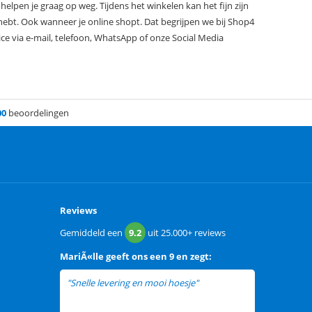
elpen je graag op weg. Tijdens het winkelen kan het fijn zijn
ebt. Ook wanneer je online shopt. Dat begrijpen we bij Shop4
e via e-mail, telefoon, WhatsApp of onze Social Media
00
beoordelingen
Reviews
Gemiddeld een
9.2
uit
25.000+
reviews
MariÃ«lle
geeft ons een
9 en zegt:
"Snelle levering en mooi hoesje"