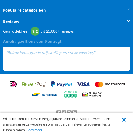
Populaire categorieën
Reviews
Gemiddeld een
9.2
uit
25.000+
reviews
Amelia
geeft ons een
9 en zegt:
"Ruime keus, goede prijsstelling en snelle levering."
Wij gebruiken cookies en vergelijkbare technieken voor de werking en
Beoordeling door klanten:
9.2
/
10
-
25000
beoordelingen
analyse van onze website en om met derden relevante advertenties te
© 2012-2026 Knaak Commerce B.V.
kunnen tonen.
Lees meer