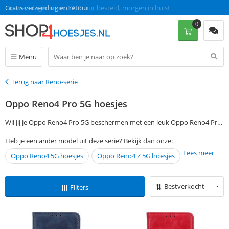
Gratis verzending en retour
0
Menu
Terug naar Reno-serie
Terug
Oppo Reno4 Pro 5G hoesjes
Wil jij je Oppo Reno4 Pro 5G beschermen met een leuk Oppo Reno4 Pro
5G hoesje? Je kunt je voorkeuren aangeven via de filtermogelijkheden
Heb je een ander model uit deze serie? Bekijk dan onze:
aan de linkerkant van de pagina en vind gemakkelijk een passende
Lees meer
Oppo Reno4 5G hoesjes
Oppo Reno4 Z 5G hoesjes
Oppo Reno4 Pro 5G cover. Als je op werkdagen voor 13:00 een bestelling
plaatst, wordt je Oppo Reno4 Pro 5G case de volgende dag al zonder
verzendkosten bezorgd.
Bestverkocht
Filters