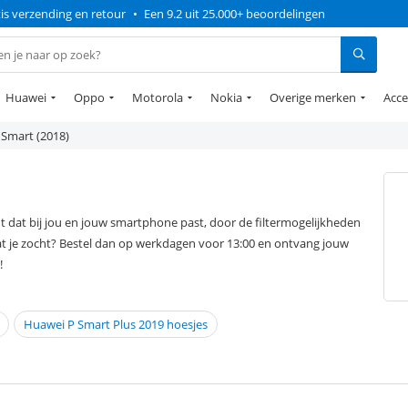
is verzending en retour
•
Een 9.2 uit 25.000+ beoordelingen
Huawei
Oppo
Motorola
Nokia
Overige merken
Acce
Smart (2018)
 dat bij jou en jouw smartphone past, door de filtermogelijkheden
t je zocht? Bestel dan op werkdagen voor 13:00 en ontvang jouw
!
Huawei P Smart Plus 2019 hoesjes