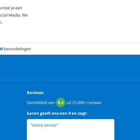
ordat je een
ocial Media. We
n.
00
beoordelingen
Reviews
Gemiddeld een
9.2
uit
25.000+
reviews
karen
geeft ons een
9 en zegt:
"vlotte service"