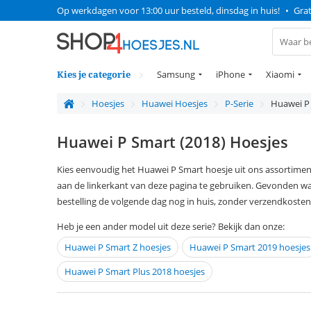
Op werkdagen voor 13:00 uur besteld, dinsdag in huis!
•
Grat
Kies je categorie
Samsung
iPhone
Xiaomi
Hoesjes
Huawei Hoesjes
P-Serie
Huawei P 
Huawei P Smart (2018) Hoesjes
Kies eenvoudig het Huawei P Smart hoesje uit ons assortiment
aan de linkerkant van deze pagina te gebruiken. Gevonden wa
bestelling de volgende dag nog in huis, zonder verzendkosten
Heb je een ander model uit deze serie? Bekijk dan onze:
Huawei P Smart Z hoesjes
Huawei P Smart 2019 hoesjes
Huawei P Smart Plus 2018 hoesjes