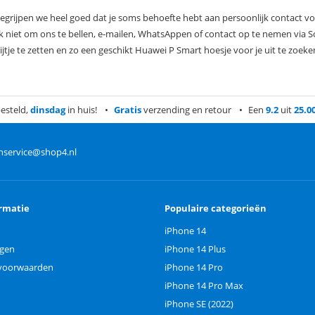
 begrijpen we heel goed dat je soms behoefte hebt aan persoonlijk contact vo
niet om ons te bellen, e-mailen, WhatsAppen of contact op te nemen via S
je te zetten en zo een geschikt Huawei P Smart hoesje voor je uit te zoeke
esteld,
dinsdag
in huis!
Gratis
verzending en retour
Een
9.2
uit
25.0
nservice@shop4.nl
rmatie
Populaire categorieën
iPhone 14
ngen
iPhone 14 Plus
voorwaarden
iPhone 14 Pro
iPhone 14 Pro Max
iPhone SE (2022)