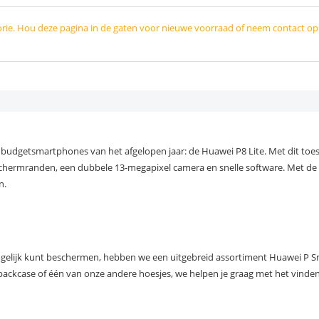
orie. Hou deze pagina in de gaten voor nieuwe voorraad of neem contact o
 budgetsmartphones van het afgelopen jaar: de Huawei P8 Lite. Met dit toes
 schermranden, een dubbele 13-megapixel camera en snelle software. Met d
n.
gelijk kunt beschermen, hebben we een uitgebreid assortiment Huawei P Sm
ackcase of één van onze andere hoesjes, we helpen je graag met het vinden 