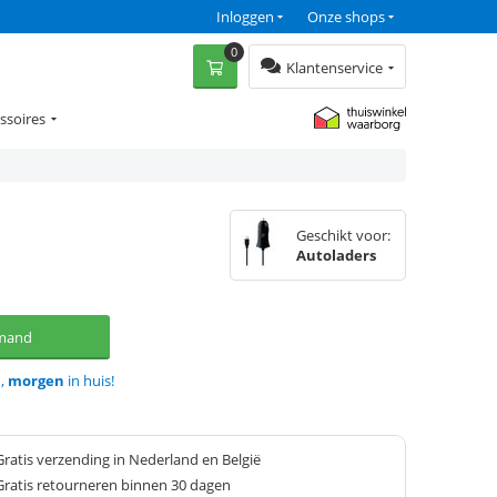
Inloggen
Onze shops
0
Klantenservice
ssoires
Geschikt voor:
Autoladers
lmand
d,
morgen
in huis!
Gratis verzending in Nederland en België
Gratis retourneren binnen 30 dagen