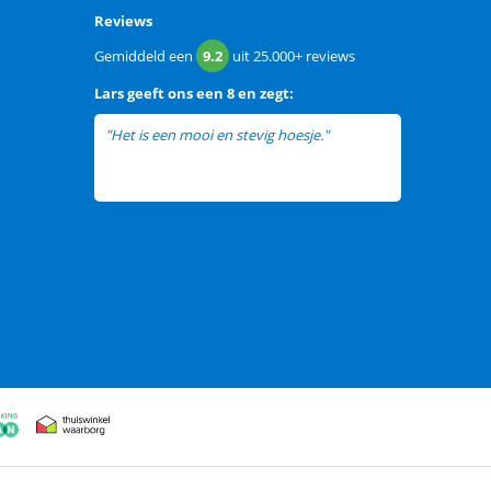
Reviews
Gemiddeld een
9.2
uit
25.000+
reviews
Lars
geeft ons een
8 en zegt:
"Het is een mooi en stevig hoesje."