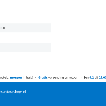
950
esteld,
morgen
in huis!
Gratis
verzending en retour
Een
9.2
uit
25.0
nservice@shop4.nl