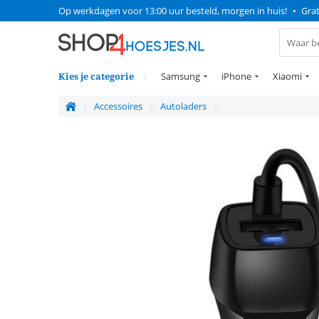
Op werkdagen voor 13:00 uur besteld, morgen in huis!
•
Grat
Kies je categorie
Samsung
iPhone
Xiaomi
Accessoires
Autoladers