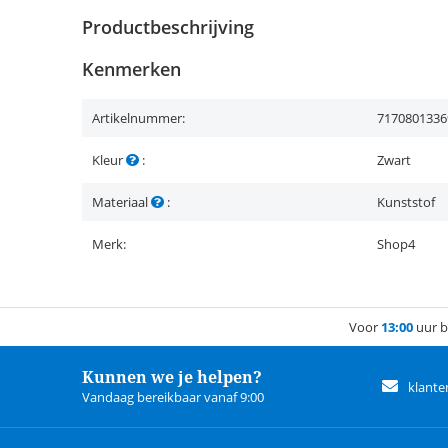
Productbeschrijving
Kenmerken
Artikelnummer:
7170801336
Kleur
:
Zwart
Materiaal
:
Kunststof
Merk:
Shop4
Voor
13:00
uur b
Kunnen we je helpen?
klante
Vandaag bereikbaar vanaf 9:00