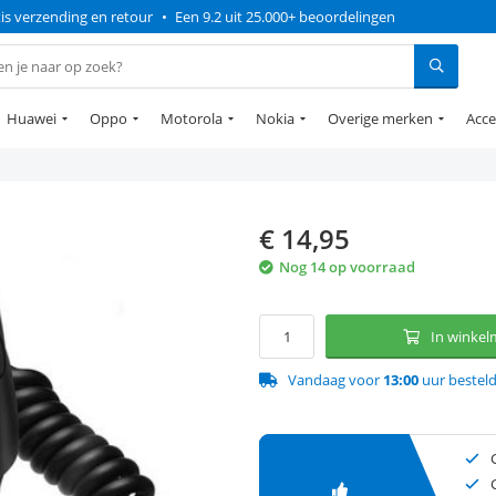
is verzending en retour
•
Een 9.2 uit 25.000+ beoordelingen
Huawei
Oppo
Motorola
Nokia
Overige merken
Acce
€
14,95
Nog 14 op voorraad
In winke
Vandaag voor
13:00
uur bestel