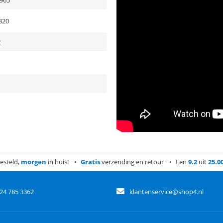
965
820
t
esteld,
morgen
in huis!
Gratis
verzending en retour
Een
9.2
uit
25.0
)24 785 3362
klantenservice@shop4.nl