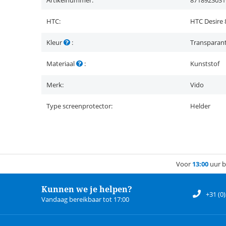
Artikelnummer:
8718923031
HTC:
HTC Desire 
Kleur
:
Transparan
Materiaal
:
Kunststof
Merk:
Vido
Type screenprotector:
Helder
Voor
13:00
uur b
Kunnen we je helpen?
+31 (0
Vandaag bereikbaar tot 17:00