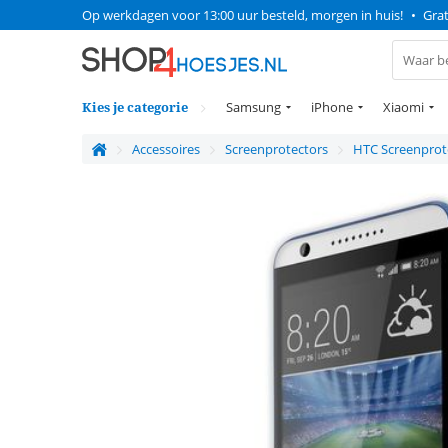
Op werkdagen voor 13:00 uur besteld, morgen in huis!
•
Grat
Kies je categorie
Samsung
iPhone
Xiaomi
Accessoires
Screenprotectors
HTC Screenprot