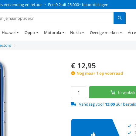
is verzending en retour
•
Een 9.2 uit 25.000+ beoordelingen
Huawei
Oppo
Motorola
Nokia
Overige merken
Acce
ectors
€
12,95
Nog maar 1 op voorraad
In winke
Vandaag voor
13:00
uur bestel