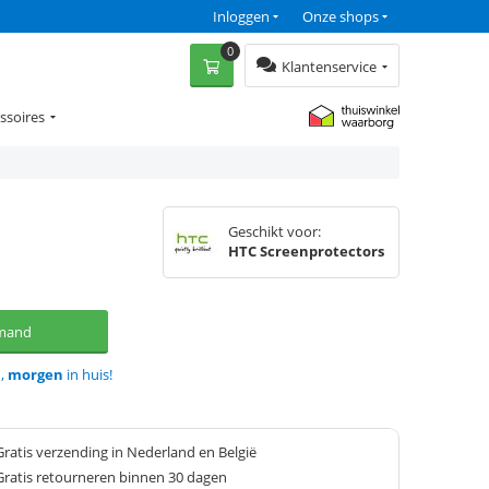
Inloggen
Onze shops
0
Klantenservice
ssoires
Geschikt voor:
HTC Screenprotectors
lmand
d,
morgen
in huis!
Gratis verzending in Nederland en België
Gratis retourneren binnen 30 dagen