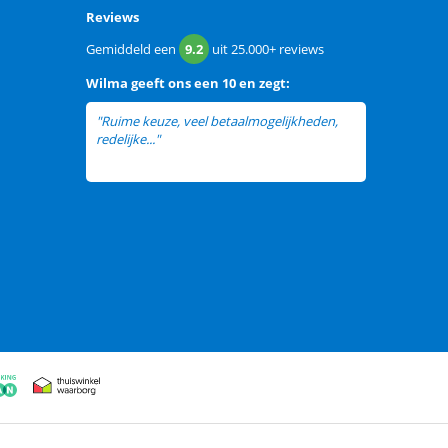
Reviews
Gemiddeld een
9.2
uit
25.000+
reviews
Wilma
geeft ons een
10 en zegt:
"Ruime keuze, veel betaalmogelijkheden,
redelijke..."
lees meer